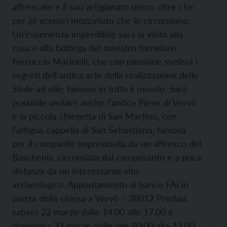
affrescate e il suo artigianato unico, oltre che
per gli scenari mozzafiato che lo circondano.
Un’esperienza imperdibile sarà la visita alla
casa e alla bottega del maestro fornelaro
Ferruccio Marinelli, che con passione svelerà i
segreti dell’antica arte della realizzazione delle
Stufe ad olle, famose in tutto il mondo. Sarà
possibile visitare anche l’antica Pieve di Vervò
e la piccola chiesetta di San Martino, con
l’attigua cappella di San Sebastiano, famosa
per il campanile impreziosita da un affresco del
Baschenis, circondata dal camposanto e a poca
distanza da un interessante sito
archeologico. Appuntamento al banco FAI in
piazza della chiesa a Vervò – 38012 Predaia,
sabato 22 marzo dalle 14.00 alle 17.00 e
domenica 23 marzo dalle ore 10.00 alle 12.00