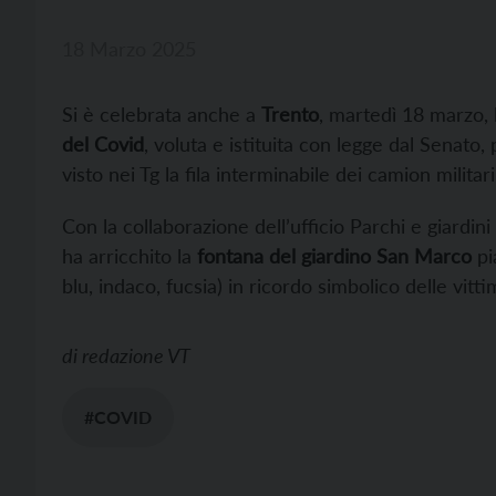
18 Marzo 2025
Si è celebrata anche a
Trento
, martedì 18 marzo, 
del Covid
, voluta e istituita con legge dal Senato,
visto nei Tg la fila interminabile dei camion milita
Con la collaborazione dell’ufficio Parchi e giardi
ha arricchito la
fontana del giardino San Marco
pi
blu, indaco, fucsia) in ricordo simbolico delle vitt
di
redazione VT
#COVID