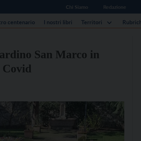
Chi Siamo
Redazione
stro centenario
I nostri libri
Territori
Rubric
giardino San Marco in
l Covid