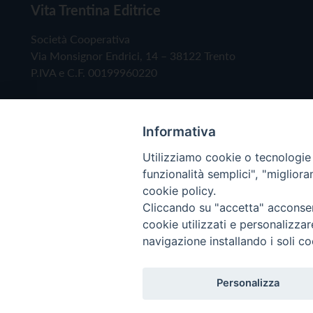
Vita Trentina Editrice
Società Cooperativa
Via Monsignor Endrici, 14 – 38122 Trento
P.IVA e C.F. 00199960220
Informativa
Utilizziamo cookie o tecnologie s
funzionalità semplici", "miglior
cookie policy.
Cliccando su "accetta" acconsent
Copyright © 2019 - Tutti i diritti riservati - Vita
cookie utilizzati e personalizza
navigazione installando i soli co
Privacy Policy
Personalizza