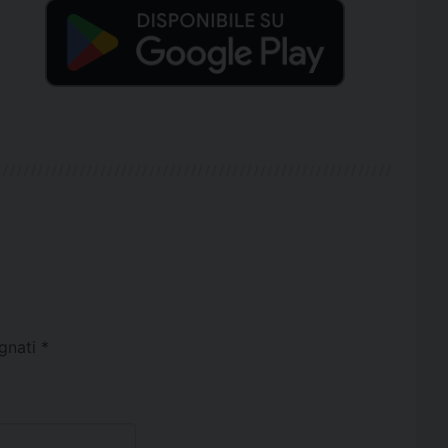
egnati
*