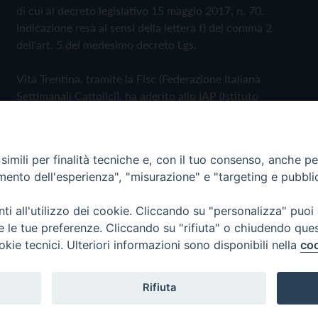
di cui al decreto legislativo 15 maggio 2017, n. 70.
Indicazione resa ai sensi della lettera f) del comma 2
dell'art. 5 del medesimo decreto Lgs.
Vita Trentina, tramite la Fisc (Federazione Italiana
Settimanali Cattolici), ha aderito allo IAP (Istituto
dell'Autodisciplina Pubblicitaria) accettando il Codice di
Autodisciplina della Comunicazione Commerciale
imili per finalità tecniche e, con il tuo consenso, anche per 
Privacy Policy
Cookie Policy
amento dell'esperienza", "misurazione" e "targeting e pubbli
i all'utilizzo dei cookie. Cliccando su "personalizza" puoi
 Trentina Editrice
re le tue preferenze. Cliccando su "rifiuta" o chiudendo que
okie tecnici. Ulteriori informazioni sono disponibili nella
coo
Rifiuta