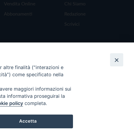
Vendita Online
Chi Siamo
Abbonamenti
Redazione
Scrivici
altre finalità ("interazioni e
cità") come specificato nella
 avere maggiori informazioni sui
sta informativa proseguirai la
kie policy
completa.
Torna all'inizio
Accetta