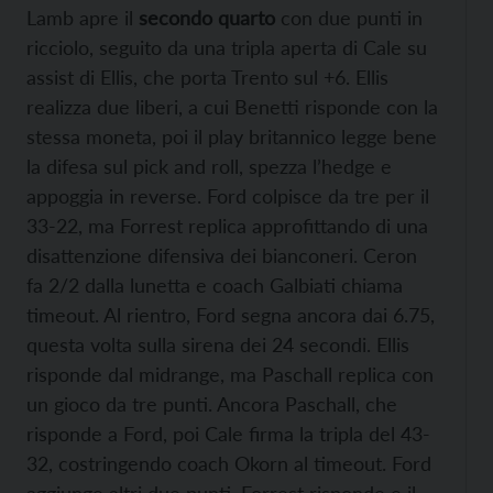
Lamb apre il
secondo quarto
con due punti in
ricciolo, seguito da una tripla aperta di Cale su
assist di Ellis, che porta Trento sul +6. Ellis
realizza due liberi, a cui Benetti risponde con la
stessa moneta, poi il play britannico legge bene
la difesa sul pick and roll, spezza l’hedge e
appoggia in reverse. Ford colpisce da tre per il
33-22, ma Forrest replica approfittando di una
disattenzione difensiva dei bianconeri. Ceron
fa 2/2 dalla lunetta e coach Galbiati chiama
timeout. Al rientro, Ford segna ancora dai 6.75,
questa volta sulla sirena dei 24 secondi. Ellis
risponde dal midrange, ma Paschall replica con
un gioco da tre punti. Ancora Paschall, che
risponde a Ford, poi Cale firma la tripla del 43-
32, costringendo coach Okorn al timeout. Ford