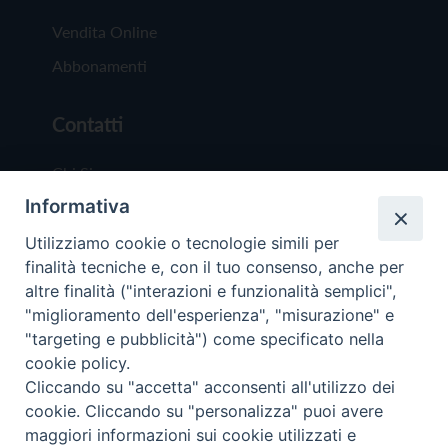
Vendita Online
Abbonamenti
Contatti
Chi Siamo
Informativa
Redazione
Scrivici
Utilizziamo cookie o tecnologie simili per
finalità tecniche e, con il tuo consenso, anche per
altre finalità ("interazioni e funzionalità semplici",
"miglioramento dell'esperienza", "misurazione" e
"targeting e pubblicità") come specificato nella
cookie policy.
Copyright © 2019 - Tutti i diritti riservati - Vit
Cliccando su "accetta" acconsenti all'utilizzo dei
Trentina Editrice
cookie. Cliccando su "personalizza" puoi avere
maggiori informazioni sui cookie utilizzati e
Privacy Policy