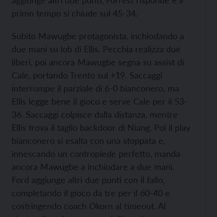
aggiunge altri due punti, Forrest risponde e il
primo tempo si chiude sul 45-34.
Subito Mawugbe protagonista, inchiodando a
due mani su lob di Ellis. Pecchia realizza due
liberi, poi ancora Mawugbe segna su assist di
Cale, portando Trento sul +19. Saccaggi
interrompe il parziale di 6-0 bianconero, ma
Ellis legge bene il gioco e serve Cale per il 53-
36. Saccaggi colpisce dalla distanza, mentre
Ellis trova il taglio backdoor di Niang. Poi il play
bianconero si esalta con una stoppata e,
innescando un contropiede perfetto, manda
ancora Mawugbe a inchiodare a due mani.
Ford aggiunge altri due punti con il fallo,
completando il gioco da tre per il 60-40 e
costringendo coach Okorn al timeout. Al