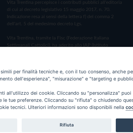
Vita Trentina percepisce i contributi pubblici all'editoria
di cui al decreto legislativo 15 maggio 2017, n. 70.
Indicazione resa ai sensi della lettera f) del comma 2
dell'art. 5 del medesimo decreto Lgs.
Vita Trentina, tramite la Fisc (Federazione Italiana
Settimanali Cattolici), ha aderito allo IAP (Istituto
dell'Autodisciplina Pubblicitaria) accettando il Codice di
Autodisciplina della Comunicazione Commerciale
imili per finalità tecniche e, con il tuo consenso, anche per 
Privacy Policy
Cookie Policy
amento dell'esperienza", "misurazione" e "targeting e pubbli
i all'utilizzo dei cookie. Cliccando su "personalizza" puoi
 Trentina Editrice
re le tue preferenze. Cliccando su "rifiuta" o chiudendo que
okie tecnici. Ulteriori informazioni sono disponibili nella
coo
Rifiuta