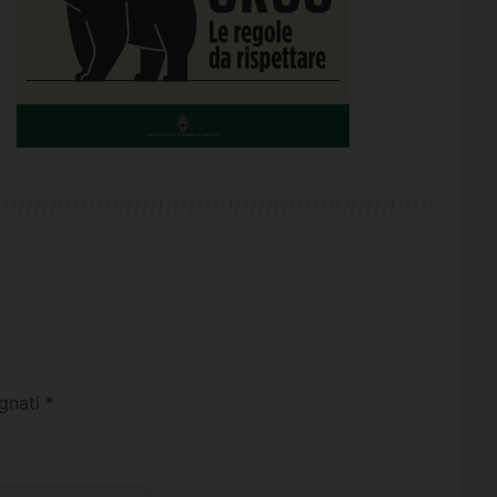
egnati
*