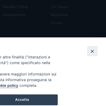
Vendita Online
Chi Siamo
Abbonamenti
Redazione
Scrivici
altre finalità ("interazioni e
cità") come specificato nella
 avere maggiori informazioni sui
sta informativa proseguirai la
kie policy
completa.
Torna all'inizio
Accetta