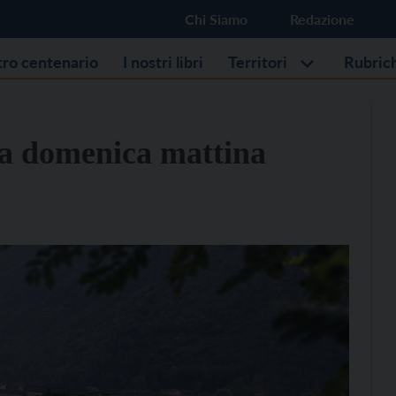
Chi Siamo
Redazione
stro centenario
I nostri libri
Territori
Rubric
sa domenica mattina