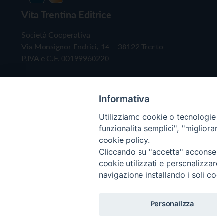
Vita Trentina Editrice
Società Cooperativa
Via Monsignor Endrici, 14 – 38122 Trento
P.IVA e C.F. 00199960220
Informativa
Utilizziamo cookie o tecnologie s
funzionalità semplici", "miglior
cookie policy.
Cliccando su "accetta" acconsent
Copyright © 2019 - Tutti i diritti riservati - Vita
cookie utilizzati e personalizza
navigazione installando i soli co
Privacy Policy
Personalizza