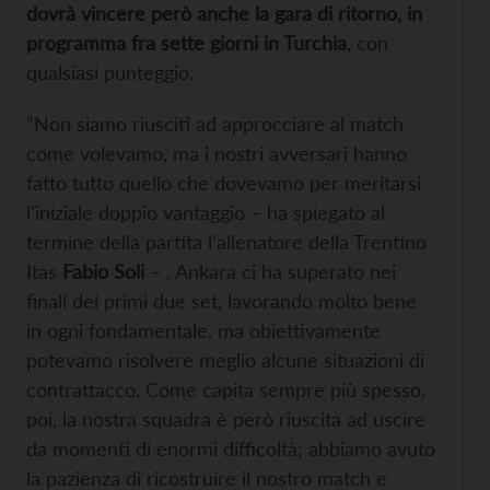
dovrà vincere però anche la gara di ritorno, in
programma fra sette giorni in Turchia
, con
qualsiasi punteggio.
“Non siamo riusciti ad approcciare al match
come volevamo, ma i nostri avversari hanno
fatto tutto quello che dovevamo per meritarsi
l’iniziale doppio vantaggio – ha spiegato al
termine della partita l’allenatore della Trentino
Itas
Fabio Soli
– . Ankara ci ha superato nei
finali dei primi due set, lavorando molto bene
in ogni fondamentale, ma obiettivamente
potevamo risolvere meglio alcune situazioni di
contrattacco. Come capita sempre più spesso,
poi, la nostra squadra è però riuscita ad uscire
da momenti di enormi difficoltà; abbiamo avuto
la pazienza di ricostruire il nostro match e