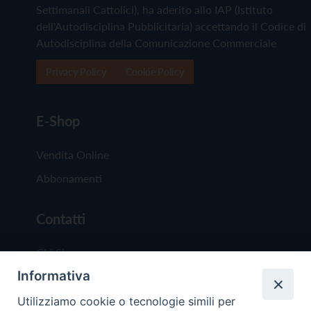
Settimanali Cattolici), ha aderito allo IAP (Istituto
dell'Autodisciplina Pubblicitaria) accettando il Codice di
Autodisciplina della Comunicazione Commerciale
Privacy Policy
Cookie Policy
E-Shop
Vendita Online
Abbonamenti
Contatti
Chi Siamo
Informativa
Redazione
Scrivici
Utilizziamo cookie o tecnologie simili per