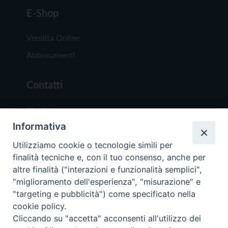
E-Shop
Vendita Online
Abbonamenti
Contatti
Chi Siamo
Informativa
Redazione
Scrivici
Utilizziamo cookie o tecnologie simili per
finalità tecniche e, con il tuo consenso, anche per
altre finalità ("interazioni e funzionalità semplici",
"miglioramento dell'esperienza", "misurazione" e
"targeting e pubblicità") come specificato nella
cookie policy.
Copyright © 2019 - Tutti i diritti riservati - Vit
Cliccando su "accetta" acconsenti all'utilizzo dei
Trentina Editrice