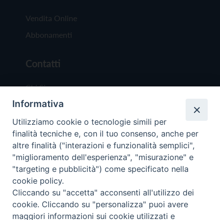
Vendita Online
Abbonamenti
Contatti
Chi Siamo
Informativa
Redazione
Scrivici
Utilizziamo cookie o tecnologie simili per
finalità tecniche e, con il tuo consenso, anche per
altre finalità ("interazioni e funzionalità semplici",
"miglioramento dell'esperienza", "misurazione" e
"targeting e pubblicità") come specificato nella
cookie policy.
Copyright © 2019 - Tutti i diritti riservati - Vit
Cliccando su "accetta" acconsenti all'utilizzo dei
Trentina Editrice
cookie. Cliccando su "personalizza" puoi avere
maggiori informazioni sui cookie utilizzati e