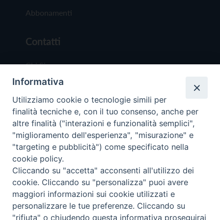
Abbonamenti
Contatti
Chi Siamo
Informativa
Redazione
Scrivici
Utilizziamo cookie o tecnologie simili per
finalità tecniche e, con il tuo consenso, anche per
altre finalità ("interazioni e funzionalità semplici",
"miglioramento dell'esperienza", "misurazione" e
"targeting e pubblicità") come specificato nella
cookie policy.
Copyright © 2019 - Tutti i diritti riservati - Vit
Cliccando su "accetta" acconsenti all'utilizzo dei
Trentina Editrice
cookie. Cliccando su "personalizza" puoi avere
maggiori informazioni sui cookie utilizzati e
Privacy Policy
personalizzare le tue preferenze. Cliccando su
Torna all'inizi
"rifiuta" o chiudendo questa informativa proseguirai