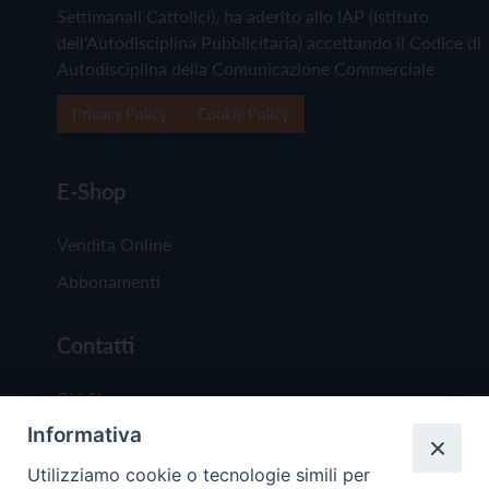
Settimanali Cattolici), ha aderito allo IAP (Istituto
dell'Autodisciplina Pubblicitaria) accettando il Codice di
Autodisciplina della Comunicazione Commerciale
Privacy Policy
Cookie Policy
E-Shop
Vendita Online
Abbonamenti
Contatti
Chi Siamo
Informativa
Redazione
Scrivici
Utilizziamo cookie o tecnologie simili per