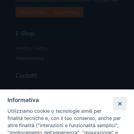
Privacy Policy
Cookie Policy
E-Shop
Vendita Online
Abbonamenti
Contatti
Chi Siamo
Informativa
Redazione
Scrivici
Utilizziamo cookie o tecnologie simili per
finalità tecniche e, con il tuo consenso, anche per
altre finalità ("interazioni e funzionalità semplici",
"miglioramento dell'esperienza", "misurazione" e