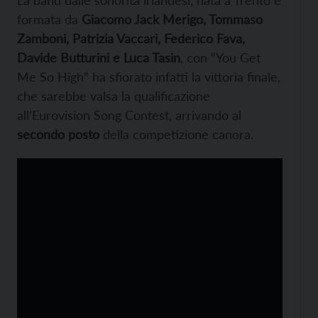
La band dalle sonorità irlandesi, nata a Trento e
formata da
Giacomo Jack Merigo, Tommaso
Zamboni, Patrizia Vaccari, Federico Fava,
Davide Butturini e Luca Tasin
, con “You Get
Me So High” ha sfiorato infatti la vittoria finale,
che sarebbe valsa la qualificazione
all’Eurovision Song Contest, arrivando al
secondo posto
della competizione canora.