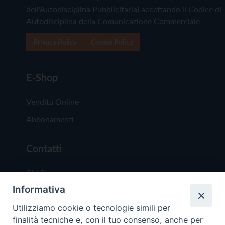
dell'Autodisciplina Pubblicitaria) accettando il Codice di
Autodisciplina della Comunicazione Commerciale
Privacy Policy
Cookie Policy
E-Shop
Vendita Online
Abbonamenti
Contatti
Chi Siamo
Informativa
Redazione
Scrivici
Utilizziamo cookie o tecnologie simili per
finalità tecniche e, con il tuo consenso, anche per