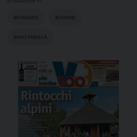
di
redazione VT
#8 MARZO
#DONNE
#MATTARELLA