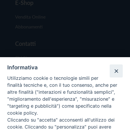
E-Shop
Vendita Online
Abbonamenti
Contatti
Chi Siamo
Informativa
Redazione
Scrivici
Utilizziamo cookie o tecnologie simili per
finalità tecniche e, con il tuo consenso, anche per
altre finalità ("interazioni e funzionalità semplici",
"miglioramento dell'esperienza", "misurazione" e
"targeting e pubblicità") come specificato nella
cookie policy.
Copyright © 2019 - Tutti i diritti riservati - Vit
Cliccando su "accetta" acconsenti all'utilizzo dei
Trentina Editrice
cookie. Cliccando su "personalizza" puoi avere