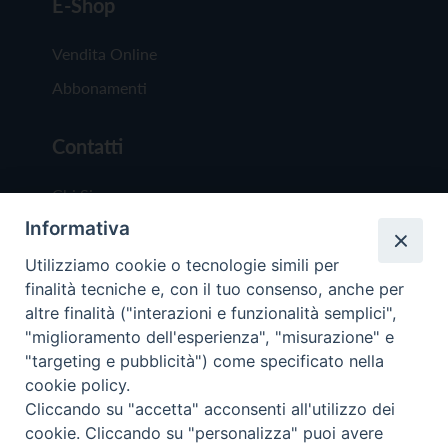
E-Shop
Vendita Online
Abbonamenti
Contatti
Chi Siamo
Informativa
Redazione
Scrivici
Utilizziamo cookie o tecnologie simili per
finalità tecniche e, con il tuo consenso, anche per
altre finalità ("interazioni e funzionalità semplici",
"miglioramento dell'esperienza", "misurazione" e
"targeting e pubblicità") come specificato nella
cookie policy.
Copyright © 2019 - Tutti i diritti riservati - Vit
Cliccando su "accetta" acconsenti all'utilizzo dei
Trentina Editrice
cookie. Cliccando su "personalizza" puoi avere