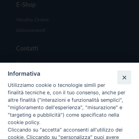
E-Shop
Vendita Online
Abbonamenti
Contatti
Chi Siamo
Informativa
Redazione
Scrivici
Utilizziamo cookie o tecnologie simili per
finalità tecniche e, con il tuo consenso, anche per
altre finalità ("interazioni e funzionalità semplici",
"miglioramento dell'esperienza", "misurazione" e
"targeting e pubblicità") come specificato nella
cookie policy.
Copyright © 2019 - Tutti i diritti riservati - Vit
Cliccando su "accetta" acconsenti all'utilizzo dei
Trentina Editrice
cookie. Cliccando su "personalizza" puoi avere