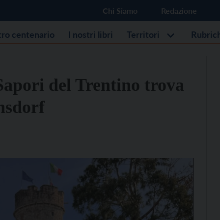
Chi Siamo
Redazione
stro centenario
I nostri libri
Territori
Rubric
Sapori del Trentino trova
nsdorf