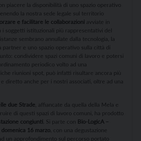
n piacere la disponibilità di uno spazio operativo
endo la nostra sede legale sul territorio
orzare e facilitare le collaborazioni
avviate in
i soggetti istituzionali più rappresentativi del
stanze sembrano annullate dalla tecnologia, la
tà partner e uno spazio operativo sulla città di
nto: condividere spazi comuni di lavoro e potersi
oordinamento periodico volto ad una
che riunioni spot, può infatti risultare ancora più
 diretto anche per i nostri associati, oltre ad una
lle due Strade
, affiancate da quella della Mela e
ruire di questi spazi di lavoro comuni, ha prodotto
tazione congiunti
. Si parte con
Bio-LogicA –
e domenica 16 marzo
, con una degustazione
ni ad un approfondimento sul percorso portato