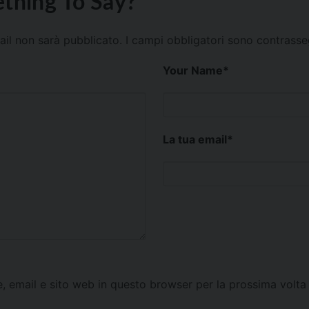
thing To Say?
mail non sarà pubblicato.
I campi obbligatori sono contrass
Your Name
*
La tua email
*
e, email e sito web in questo browser per la prossima vol