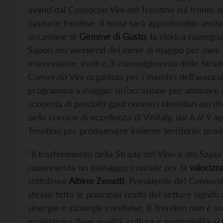
avanti dal Consorzio Vini del Trentino sul fronte de
casearie trentine. Il tema sarà approfondito anch
occasione di
Gemme di Gusto
, la storica rassegn
Sapori nei weekend del mese di maggio per dare i
interessante, inoltre, il coinvolgimento delle Str
Consorzio Vini organizza per i membri dell’associa
programma a maggio: un’occasione per abbinare alle
scoperta di prodotti gastronomici identitari dei div
nella cornice di eccellenza di Vinitaly, dal 6 al 9 ap
Trentino per promuovere insieme territorio, produ
“Il trasferimento della Strada del Vino e dei Sapo
rappresenta un passaggio cruciale per la
valorizz
sottolinea
Albino Zenatti
, Presidente del Consorzio
stesso tetto le principali realtà del settore signif
sinergie e strategie condivise. Il Trentino non è so
ecosistema dove qualità, cultura e sostenibilità s