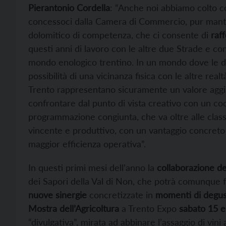
Pierantonio Cordella
: “Anche noi abbiamo colto co
concessoci dalla Camera di Commercio, pur manten
dolomitico di competenza, che ci consente di
raff
questi anni di lavoro con le altre due Strade e con 
mondo enologico trentino. In un mondo dove le di
possibilità di una vicinanza fisica con le altre real
Trento rappresentano sicuramente un valore aggiu
confrontare dal punto di vista creativo con un c
programmazione congiunta, che va oltre alle classi
vincente e produttivo, con un vantaggio concreto e
maggior efficienza operativa”.
In questi primi mesi dell’anno la
collaborazione de
dei Sapori della Val di Non, che potrà comunque f
nuove sinergie
concretizzate in
momenti di degus
Mostra dell’Agricoltura
a Trento Expo
sabato 15 
“divulgativa”, mirata ad abbinare l’assaggio di vi