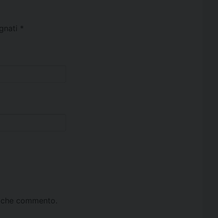
egnati
*
ta che commento.