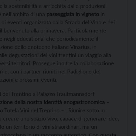
lla sostenibilità e arricchita dalle produzioni
e nell’ambito di una
passeggiata in vigneto
in
a di eventi organizzata dalla Strada del Vino e dei
l benvenuto alla primavera. Particolarmente
ade negli educational che periodicamente il
zione delle enoteche italiane Vinarius, in
 degustazioni dei vini trentini un viaggio alla
ersi territori. Prosegue inoltre la collaborazione
rile, con i partner riuniti nel Padiglione del
zioni e prossimi eventi.
ri del Trentino a Palazzo Trautmannsdorf
azione della nostra identità enogastronomica
–
 Tutela Vini del Trentino – . Riunire sotto lo
ica creare uno spazio vivo, capace di generare idee,
lo un territorio di vini straordinari, ma un
i intrecciano in un racconto autentico. Con questa