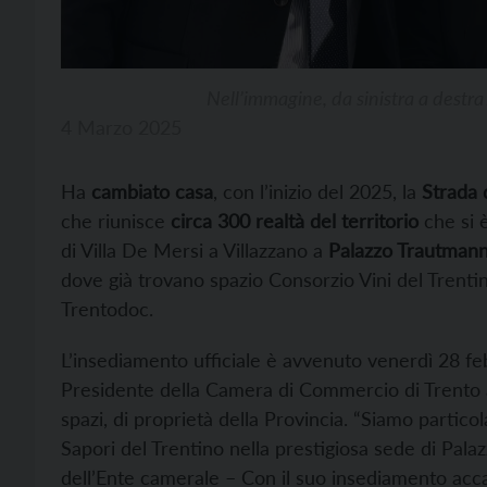
Nell’immagine, da sinistra a destra
4 Marzo 2025
Ha
cambiato casa
, con l’inizio del 2025, la
Strada 
che riunisce
circa 300 realtà del territorio
che si 
di Villa De Mersi a Villazzano a
Palazzo Trautman
dove già trovano spazio Consorzio Vini del Trentino
Trentodoc.
L’insediamento ufficiale è avvenuto venerdì 28 fe
Presidente della Camera di Commercio di Trento a 
spazi, di proprietà della Provincia. “Siamo particol
Sapori del Trentino nella prestigiosa sede di Pala
dell’Ente camerale – Con il suo insediamento accant