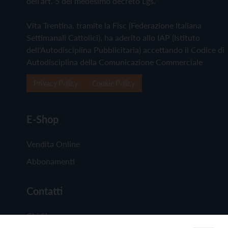
dell'art. 5 del medesimo decreto Lgs.
Vita Trentina, tramite la Fisc (Federazione Italiana
Settimanali Cattolici), ha aderito allo IAP (Istituto
dell'Autodisciplina Pubblicitaria) accettando il Codice di
Autodisciplina della Comunicazione Commerciale
Privacy Policy
Cookie Policy
E-Shop
Vendita Online
Abbonamenti
Contatti
Chi Siamo