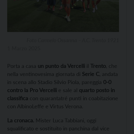
Foto Carmelo Ossanna – A.C. Trento 1921
1 Marzo 2025
Porta a casa
un punto da Vercelli
il
Trento
, che
nella ventinovesima giornata di
Serie C
, andata
in scena allo Stadio Silvio Piola, pareggia
0-0
contro la Pro Vercelli
e sale al
quarto posto in
classifica
con quarantatré punti in coabitazione
con AlbinoLeffe e Virtus Verona.
La cronaca.
Mister Luca Tabbiani, oggi
squalificato e sostituito in panchina dal vice