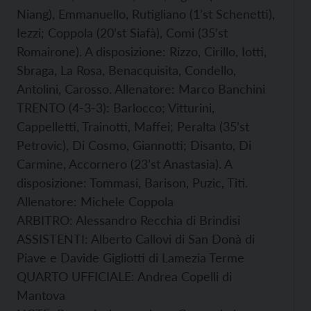
Niang), Emmanuello, Rutigliano (1’st Schenetti),
Iezzi; Coppola (20’st Siafà), Comi (35’st
Romairone). A disposizione: Rizzo, Cirillo, Iotti,
Sbraga, La Rosa, Benacquisita, Condello,
Antolini, Carosso. Allenatore: Marco Banchini
TRENTO (4-3-3): Barlocco; Vitturini,
Cappelletti, Trainotti, Maffei; Peralta (35’st
Petrovic), Di Cosmo, Giannotti; Disanto, Di
Carmine, Accornero (23’st Anastasia). A
disposizione: Tommasi, Barison, Puzic, Titi.
Allenatore: Michele Coppola
ARBITRO: Alessandro Recchia di Brindisi
ASSISTENTI: Alberto Callovi di San Donà di
Piave e Davide Gigliotti di Lamezia Terme
QUARTO UFFICIALE: Andrea Copelli di
Mantova