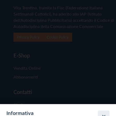
Vita Trentina, tramite la Fisc (Federazione Italiana
Settimanali Cattolici), ha aderito allo IAP (Istituto
dell'Autodisciplina Pubblicitaria) accettando il Codice di
Autodisciplina della Comunicazione Commerciale
Privacy Policy
Cookie Policy
E-Shop
Vendita Online
Abbonamenti
Contatti
Chi Siamo
Informativa
Redazione