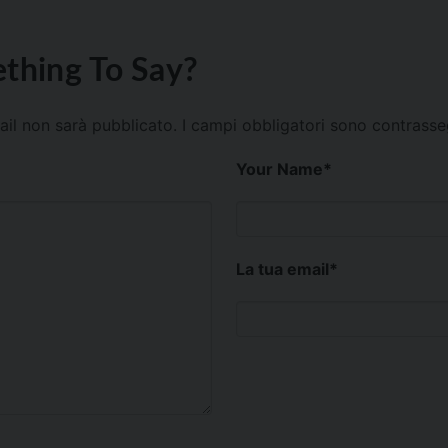
thing To Say?
mail non sarà pubblicato.
I campi obbligatori sono contrass
Your Name
*
La tua email
*