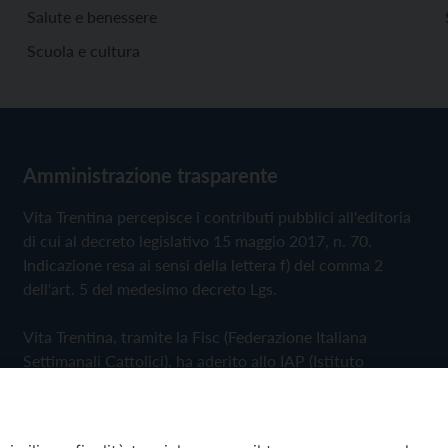
Salute e benessere
Scuola e cultura
Amministrazione trasparente
Vita Trentina percepisce i contributi pubblici all'editoria
di cui al decreto legislativo 15 maggio 2017, n. 70.
Indicazione resa ai sensi della lettera f) del comma 2
dell'art. 5 del medesimo decreto Lgs.
Vita Trentina, tramite la Fisc (Federazione Italiana
Settimanali Cattolici), ha aderito allo IAP (Istituto
dell'Autodisciplina Pubblicitaria) accettando il Codice di
Autodisciplina della Comunicazione Commerciale