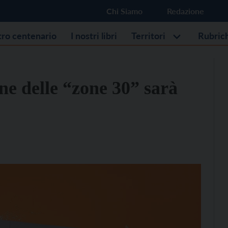
Chi Siamo
Redazione
stro centenario
I nostri libri
Territori
Rubric
ne delle “zone 30” sarà