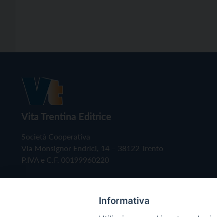
Vita Trentina Editrice
Società Cooperativa
Via Monsignor Endrici, 14 – 38122 Trento
P.IVA e C.F. 00199960220
Informativa