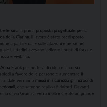
trefersina
la prima
proposta progettuale per la
ea della Clarina
. Il lavoro è stato predisposto
mune a partire dalle sollecitazioni emerse nel
uale i cittadini avevano indicato i punti di forza e
ezza e vivibilità.
a Anna Frank
permetterà di ridurre la corsia
iapiedi a favore delle persone e aumentare il
e stradale verranno
messi in sicurezza gli incroci di
 pedonali
, che saranno realizzati rialzati. Davanti
aterna di via Gramsci verrà inoltre creato un grande