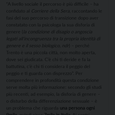
“A livello sociale il percorso è più difficile – ha
confidato al
Corriere della Sera
, raccontando le
fasi del suo percorso di transizione dopo aver
constatato con la psicologa la sua disforia di
genere (
la condizione di disagio o angoscia
legati all’incongruenza tra la propria identità di
genere e il sesso biologico, ndr
) – perché
Trento è una piccola città, non molto aperta,
dove sei giudicata. C’è chi ti deride e fa la
battutina, c’è chi ti considera il peggio del
peggio e ti guarda con disprezzo”. Per
comprendere in profondità questa condizione
serve molta più informazione: secondo gli studi
più recenti, ad esempio, la disforia di genere –
o disturbo della differenziazione sessuale – è
un problema che riguarda
una persona ogni
9mila
, quindi circa
7mila in Italia
. Ai centri