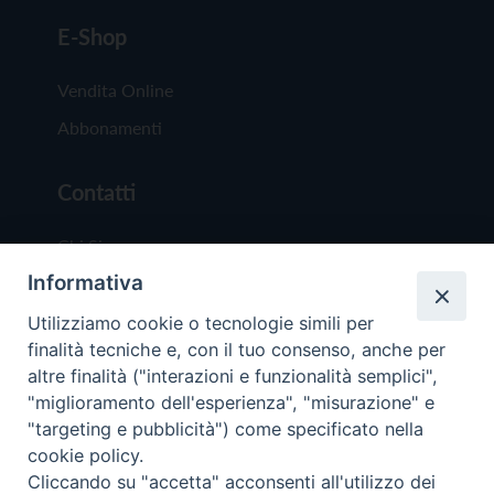
E-Shop
Vendita Online
Abbonamenti
Contatti
Chi Siamo
Informativa
Redazione
Scrivici
Utilizziamo cookie o tecnologie simili per
finalità tecniche e, con il tuo consenso, anche per
altre finalità ("interazioni e funzionalità semplici",
"miglioramento dell'esperienza", "misurazione" e
"targeting e pubblicità") come specificato nella
cookie policy.
Copyright © 2019 - Tutti i diritti riservati - Vit
Cliccando su "accetta" acconsenti all'utilizzo dei