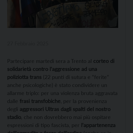
27 Febbraio 2025
Partecipare martedì sera a Trento al
corteo di
solidarietà
contro l’aggressione ad una
poliziotta trans
(22 punti di sutura e “ferite”
anche psicologiche) è stato condividere un
allarme triplo: per una violenza bruta aggravata
dalle
frasi transfobiche
, per la provenienza
degli
aggressori Ultras dagli spalti del nostro
stadio
, che non dovrebbero mai più ospitare
espressioni di tipo fascista, per
l’appartenenza
dell’aggredita a forze dell’ordine
(anche se in