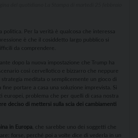
gina del quotidiano La Stampa di martedì 25 febbraio
a politica. Per la verità è qualcosa che interessa
impressione è che il cosiddetto largo pubblico si
fficili da comprendere.
upante dopo la nuova impostazione che Trump ha
o scenario così cervellotico e bizzarro che neppure
una strategia meditata o semplicemente un gioco di
a fine portare a casa una soluzione imprevista. Si
nti europei, problema che per quelli di casa nostra
re deciso di mettersi sulla scia dei cambiamenti
mina in Europa
, che sarebbe uno dei soggetti che
gare: forse, perché poi a volte dice di vederla in un