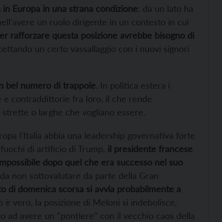
ova in Europa in una strana condizione
: da un lato ha
ll’avere un ruolo dirigente in un contesto in cui
er rafforzare questa posizione avrebbe bisogno di
ttando un certo vassallaggio con i nuovi signori
un bel numero di trappole
. In politica estera i
 e contraddittorie fra loro, il che rende
, strette o larghe che vogliano essere.
opa l’Italia abbia una leadership governativa forte
 fuochi di artificio di Trump,
il presidente francese
mpossibile dopo quel che era successo nel suo
o da non sottovalutare da parte della Gran
to di domenica scorsa si avvia probabilmente a
o è vero, la posizione di Meloni si indebolisce,
o ad avere un “pontiere” con il vecchio caos della