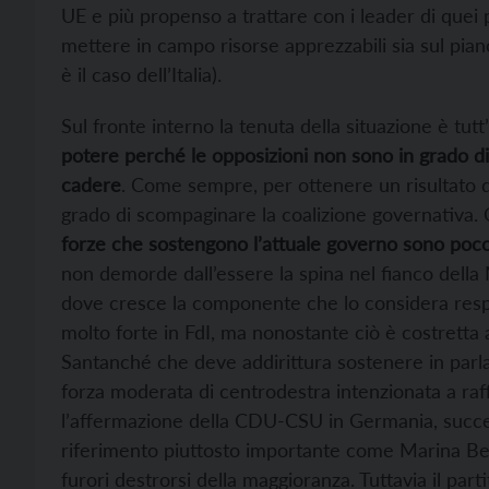
UE e più propenso a trattare con i leader di quei
mettere in campo risorse apprezzabili sia sul pia
è il caso dell’Italia).
Sul fronte interno la tenuta della situazione è tutt
potere perché le opposizioni non sono in grado di
cadere
. Come sempre, per ottenere un risultato 
grado di scompaginare la coalizione governativa. 
forze che sostengono l’attuale governo sono poco c
non demorde dall’essere la spina nel fianco della 
dove cresce la componente che lo considera respo
molto forte in FdI, ma nonostante ciò è costretta
Santanché che deve addirittura sostenere in parlam
forza moderata di centrodestra intenzionata a ra
l’affermazione della CDU-CSU in Germania, succes
riferimento piuttosto importante come Marina Berl
furori destrorsi della maggioranza. Tuttavia il pa