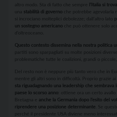
altro modo. Sta di fatto che sempre
l’Italia si tr
una
stabilità di governo
che potrebbe agevolarla ne
si incrociano molteplici debolezze; dall’altro lato
p
un sostegno americano
che può ottenere solo acce
d’oltreoceano.
Questo contesto dissemina nella nostra politica 
partiti sono sparpagliati su molte posizioni diverse
problematiche tutte le coalizioni, grandi o piccole
Del resto non è neppure più tanto vero che in Eur
mentre gli altri sono in difficoltà. Proprio grazie ai
sta riguadagnando una leadership che sembrava i
paese lo scorso anno
: ottiene ora un certo avall
Bretagna e
anche la Germania dopo l’esito del vo
riprendere una posizione determinante
. Se quest
perché il presidente USA diviene meno interessat