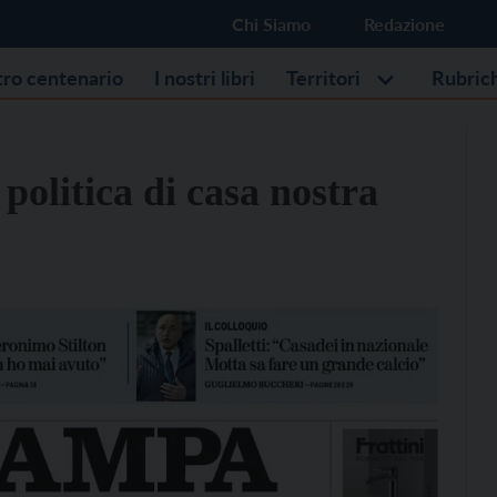
Chi Siamo
Redazione
stro centenario
I nostri libri
Territori
Rubric
politica di casa nostra