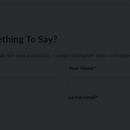
thing To Say?
mail non sarà pubblicato.
I campi obbligatori sono contrass
Your Name
*
La tua email
*