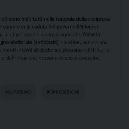
rtiti sono finiti tutti nella trappola della reciproca
e come con la caduta del governo Meloni si
izia a farsi strada la convinzione che
forse la
no elettorale (anticipato)
: sarebbe, ancora una
vimenti interni all’elettorato possano ridistribuire
one del rebus che nessuno riesce a costruire.
#GOVERNO
#OPPOSIZIONI