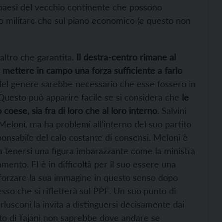
 paesi del vecchio continente che possono
no militare che sul piano economico (e questo non
’altro che garantita.
Il destra-centro rimane al
 mettere in campo una forza sufficiente a farlo
del genere sarebbe necessario che esse fossero in
Questo può apparire facile se si considera che
le
oese, sia fra di loro che al loro interno
. Salvini
Meloni, ma ha problemi all’interno del suo partito
nsabile del calo costante di consensi. Meloni è
 a tenersi una figura imbarazzante come la ministra
ento. FI è in difficoltà per il suo essere una
fforzare la sua immagine in questo senso dopo
so che si rifletterà sul PPE. Un suo punto di
usconi la invita a distinguersi decisamente dai
rtito di Tajani non saprebbe dove andare se