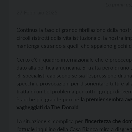
La prima pa
27 Febbraio 2025
Continua la fase di grande fibrillazione della nostr
circoli ristretti della vita istituzionale, la nostra 
mantenga estraneo a quelli che appaiono giochi di
Certo c’è il quadro internazionale che è preocc
dato alla politica americana. Si tratta però di un
gli specialisti capiscono se sia l’espressione di 
specchi e provocazioni per disorientare tutti e all
tratta di un bel problema per tutti i gruppi dirige
è anche più grande perché
la premier sembra ave
vagheggiati da The Donald
.
La situazione si complica per
l’incertezza che do
l’attuale inquilino della Casa Bianca mira a disgre