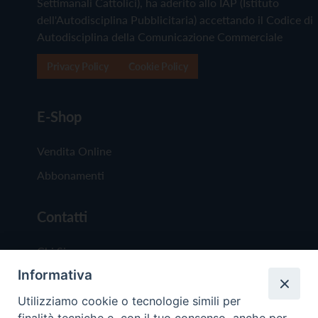
Settimanali Cattolici), ha aderito allo IAP (Istituto
dell'Autodisciplina Pubblicitaria) accettando il Codice di
Autodisciplina della Comunicazione Commerciale
Privacy Policy
Cookie Policy
E-Shop
Vendita Online
Abbonamenti
Contatti
Chi Siamo
Informativa
Redazione
Scrivici
Utilizziamo cookie o tecnologie simili per