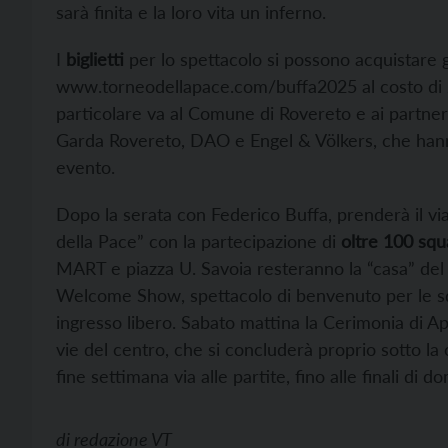
sarà finita e la loro vita un inferno.
I
biglietti
per lo spettacolo si possono acquistare gi
www.torneodellapace.com/buffa2025 al costo di 20
particolare va al Comune di Rovereto e ai partne
Garda Rovereto, DAO e Engel & Völkers, che hann
evento.
Dopo la serata con Federico Buffa, prenderà il via
della Pace” con la partecipazione di
oltre 100 squa
MART e piazza U. Savoia resteranno la “casa” del 
Welcome Show, spettacolo di benvenuto per le squ
ingresso libero. Sabato mattina la Cerimonia di Ap
vie del centro, che si concluderà proprio sotto la
fine settimana via alle partite, fino alle finali di 
di
redazione VT