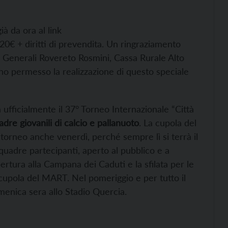
à da ora al link
€ + diritti di prevendita. Un ringraziamento
r Generali Rovereto Rosmini, Cassa Rurale Alto
o permesso la realizzazione di questo speciale
 ufficialmente il 37° Torneo Internazionale “Città
dre giovanili di calcio e pallanuoto
. La cupola del
torneo anche venerdì, perché sempre lì si terrà il
adre partecipanti, aperto al pubblico e a
ertura alla Campana dei Caduti e la sfilata per le
 cupola del MART. Nel pomeriggio e per tutto il
domenica sera allo Stadio Quercia.