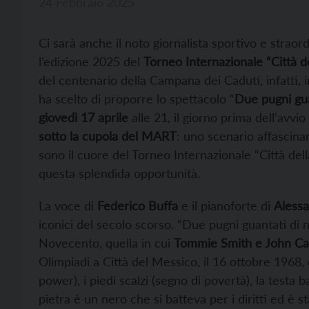
24 Febbraio 2025
Ci sarà anche il noto giornalista sportivo e straor
l’edizione 2025 del
Torneo Internazionale “Città d
del centenario della Campana dei Caduti, infatti,
ha scelto di proporre lo spettacolo “
Due pugni gua
giovedì 17 aprile
alle 21, il giorno prima dell’avvio
sotto la cupola del MART
: uno scenario affascina
sono il cuore del Torneo Internazionale “Città dell
questa splendida opportunità.
La voce di
Federico Buffa
e il pianoforte di
Alessa
iconici del secolo scorso. “Due pugni guantati di
Novecento, quella in cui
Tommie Smith e John Ca
Olimpiadi a Città del Messico, il 16 ottobre 1968,
power), i piedi scalzi (segno di povertà), la testa b
pietra è un nero che si batteva per i diritti ed è st