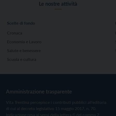
Le nostre attività
Scelte di fondo
Cronaca
Economia e Lavoro
Salute e benessere
Scuola e cultura
Amministrazione trasparente
Vita Trentina percepisce i contributi pubblici all'editoria
di cui al decreto legislativo 15 maggio 2017, n. 70.
Indicazione resa ai sensi della lettera f) del comma 2