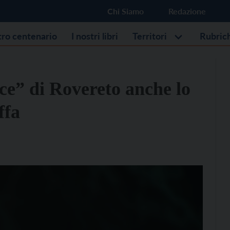
Chi Siamo
Redazione
stro centenario
I nostri libri
Territori
Rubric
ce” di Rovereto anche lo
ffa