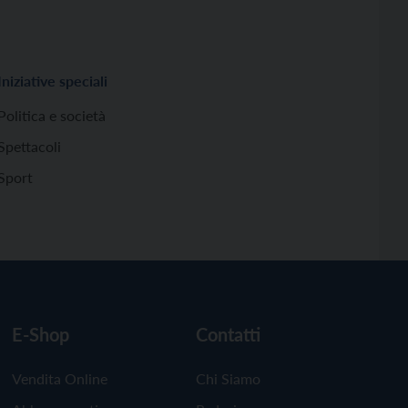
Iniziative speciali
Politica e società
Spettacoli
Sport
E-Shop
Contatti
Vendita Online
Chi Siamo