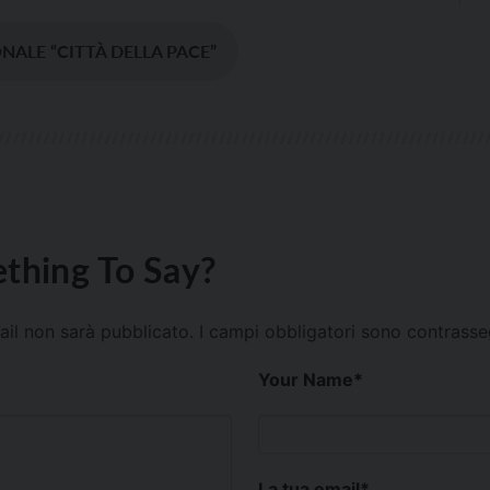
ALE “CITTÀ DELLA PACE”
thing To Say?
mail non sarà pubblicato.
I campi obbligatori sono contrass
Your Name
*
La tua email
*