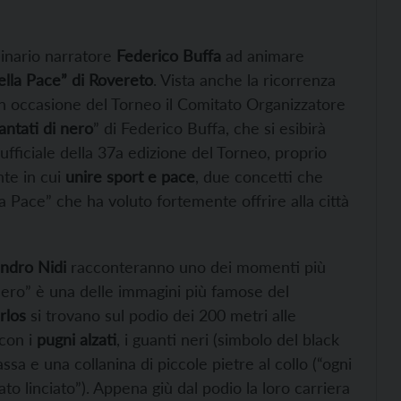
dinario narratore
Federico Buffa
ad animare
ella Pace” di Rovereto
. Vista anche la ricorrenza
 in occasione del Torneo il Comitato Organizzatore
ntati di nero
” di Federico Buffa, che si esibirà
 ufficiale della 37a edizione del Torneo, proprio
nte in cui
unire sport e pace
, due concetti che
a Pace” che ha voluto fortemente offrire alla città
ndro Nidi
racconteranno uno dei momenti più
 nero” è una delle immagini più famose del
rlos
si trovano sul podio dei 200 metri alle
 con i
pugni alzati
, i guanti neri (simbolo del black
assa e una collanina di piccole pietre al collo (“ogni
ato linciato”). Appena giù dal podio la loro carriera