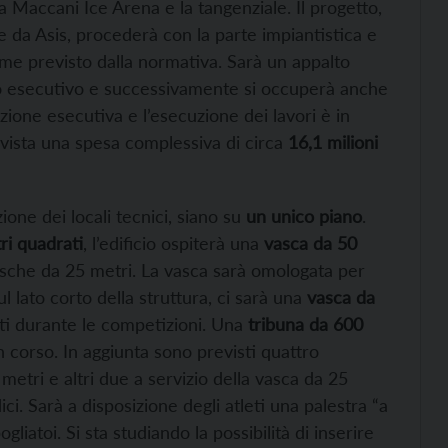
 la Maccani Ice Arena e la tangenziale. Il progetto,
e da Asis, procederà con la parte impiantistica e
come previsto dalla normativa. Sarà un appalto
etto esecutivo e successivamente si occuperà anche
azione esecutiva e l’esecuzione dei lavori è in
vista una spesa complessiva di circa
16,1 milioni
ione dei locali tecnici, siano su
un unico piano
.
i quadrati
, l’edificio ospiterà una
vasca da 50
asche da 25 metri. La vasca sarà omologata per
l lato corto della struttura, ci sarà una
vasca da
leti durante le competizioni. Una
tribuna da 600
in corso. In aggiunta sono previsti quattro
 metri e altri due a servizio della vasca da 25
dici. Sarà a disposizione degli atleti una palestra “a
gliatoi. Si sta studiando la possibilità di inserire