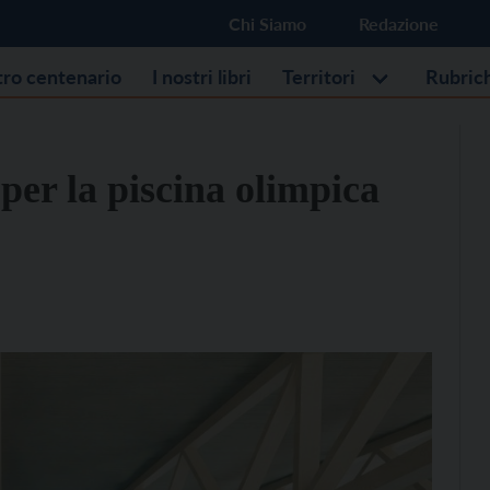
Chi Siamo
Redazione
stro centenario
I nostri libri
Territori
Rubric
 per la piscina olimpica