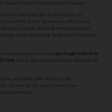
le squadre operanti all’interno dell’impianto.
rà anche uno spazio per la ristorazione. Ci
, un ufficio di Asis, quattro box office per le
i anche tutti gli altri locali indispensabili per
chiamata, locale antidoping, locale primo soccorso,
 avrà a disposizione un nuovo
parcheggio esterno in
5 stalli
, che si aggiungono all’attuale dotazione di
tura, accessibile dalle tribune e dai
le con aree giochi, spazi a verde e per
l piano interrato.