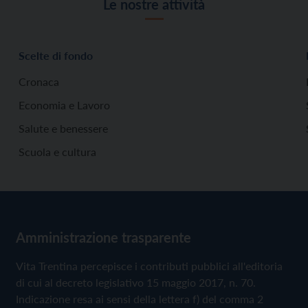
Le nostre attività
Scelte di fondo
Cronaca
Economia e Lavoro
Salute e benessere
Scuola e cultura
Amministrazione trasparente
Vita Trentina percepisce i contributi pubblici all'editoria
di cui al decreto legislativo 15 maggio 2017, n. 70.
Indicazione resa ai sensi della lettera f) del comma 2