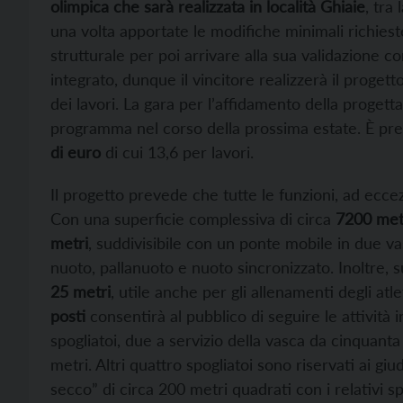
olimpica che sarà realizzata in località Ghiaie
, tra
una volta apportate le modifiche minimali richiest
strutturale per poi arrivare alla sua validazione 
integrato, dunque il vincitore realizzerà il prog
dei lavori. La gara per l’affidamento della progett
programma nel corso della prossima estate. È pre
di euro
di cui 13,6 per lavori.
Il progetto prevede che tutte le funzioni, ad eccez
Con una superficie complessiva di circa
7200 metr
metri
, suddivisibile con un ponte mobile in due v
nuoto, pallanuoto e nuoto sincronizzato. Inoltre, su
25 metri
, utile anche per gli allenamenti degli at
posti
consentirà al pubblico di seguire le attività 
spogliatoi, due a servizio della vasca da cinquanta
metri. Altri quattro spogliatoi sono riservati ai giu
secco” di circa 200 metri quadrati con i relativi spo