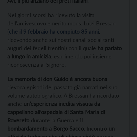
Avi, il più anziano dei preti italiani
.
Nei giorni scorsi ha ricevuto la visita
dell’arcivescovo emerito mons. Luigi Bressan
(
che il 9 febbraio ha compiuto 85 anni
,
ricevendo anche sui nostri canali social tanti
auguri dei fedeli trentini) con il quale
ha parlato
a lungo in amicizia
, esprimendo poi insieme
riconoscenza al Signore.
La memoria di don Guido è ancora buona
,
rievoca episodi del passato già narrati nel suo
volume autobiografico. A Bressan ha ricordato
anche
un’esperienza inedita vissuta da
cappellano all’ospedale di Santa Maria di
Rovereto
durante la Guerra e
il
bombardamento a Borgo Sacco
. Incontrò
un
ufficiale tedesco che gli chiese aiutò
perché