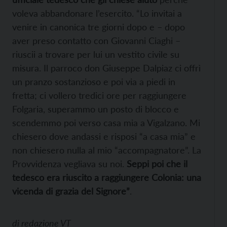
voleva abbandonare l’esercito. “Lo invitai a
venire in canonica tre giorni dopo e – dopo
aver preso contatto con Giovanni Ciaghi –
riuscii a trovare per lui un vestito civile su
misura. Il parroco don Giuseppe Dalpiaz ci offrì
un pranzo sostanzioso e poi via a piedi in
fretta; ci vollero tredici ore per raggiungere
Folgaria, superammo un posto di blocco e
scendemmo poi verso casa mia a Vigalzano. Mi
chiesero dove andassi e risposi “a casa mia” e
non chiesero nulla al mio “accompagnatore”. La
Provvidenza vegliava su noi.
Seppi poi che il
tedesco era riuscito a raggiungere Colonia: una
vicenda di grazia del Signore”
.
di
redazione VT