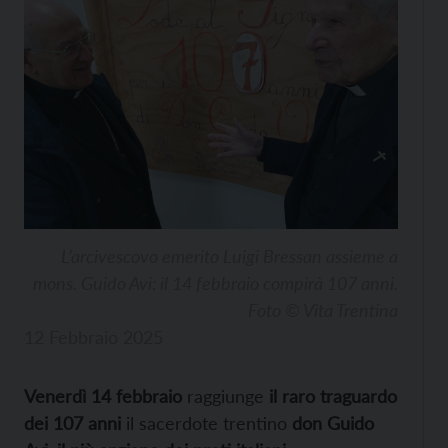
L’arcivescovo emerito Luigi Bressan assieme a
mons. Guido Avi: il 14 febbraio compirà 107 anni.
Foto © Vita Trentina
12 Febbraio 2025
Venerdì 14 febbraio
raggiunge
il raro traguardo
dei 107 anni
il sacerdote trentino
don Guido