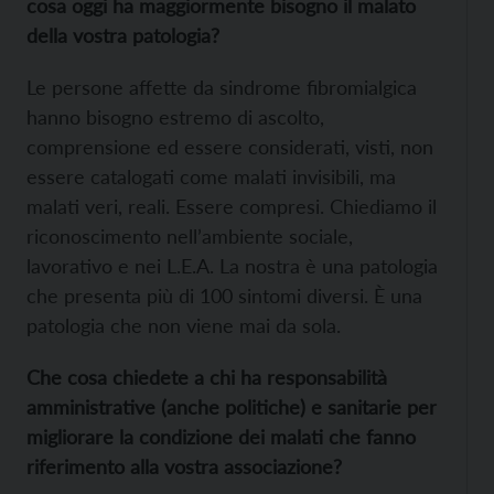
cosa oggi ha maggiormente bisogno il malato
della vostra patologia?
Le persone affette da sindrome fibromialgica
hanno bisogno estremo di ascolto,
comprensione ed essere considerati, visti, non
essere catalogati come malati invisibili, ma
malati veri, reali. Essere compresi. Chiediamo il
riconoscimento nell’ambiente sociale,
lavorativo e nei L.E.A. La nostra è una patologia
che presenta più di 100 sintomi diversi. È una
patologia che non viene mai da sola.
Che cosa chiedete a chi ha responsabilità
amministrative (anche politiche) e sanitarie per
migliorare la condizione dei malati che fanno
riferimento alla vostra associazione?