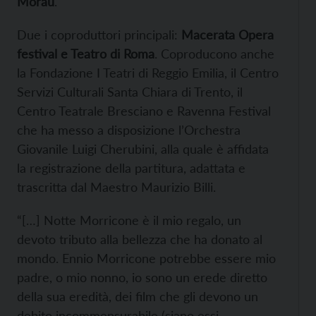
Morau
.
Due i coproduttori principali:
Macerata Opera
festival e Teatro di Roma
. Coproducono anche
la Fondazione I Teatri di Reggio Emilia, il Centro
Servizi Culturali Santa Chiara di Trento, il
Centro Teatrale Bresciano e Ravenna Festival
che ha messo a disposizione l’Orchestra
Giovanile Luigi Cherubini, alla quale è affidata
la registrazione della partitura, adattata e
trascritta dal Maestro Maurizio Billi.
“[…] Notte Morricone è il mio regalo, un
devoto tributo alla bellezza che ha donato al
mondo. Ennio Morricone potrebbe essere mio
padre, o mio nonno, io sono un erede diretto
della sua eredità, dei film che gli devono un
debito incommensurabile (siano essi