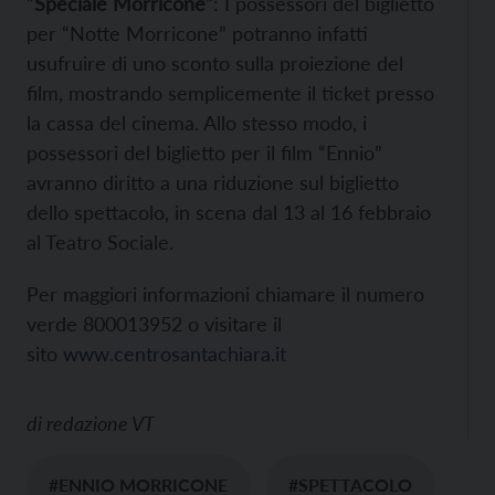
“
Speciale Morricone
“: I possessori del biglietto
per “Notte Morricone” potranno infatti
usufruire di uno sconto sulla proiezione del
film, mostrando semplicemente il ticket presso
la cassa del cinema. Allo stesso modo, i
possessori del biglietto per il film “Ennio”
avranno diritto a una riduzione sul biglietto
dello spettacolo, in scena dal 13 al 16 febbraio
al Teatro Sociale.
Per maggiori informazioni chiamare il numero
verde 800013952 o visitare il
sito
www.centrosantachiara.it
di
redazione VT
#ENNIO MORRICONE
#SPETTACOLO