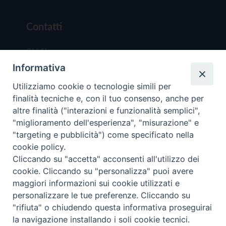
Contatti
Chi Siamo
Informativa
Redazione
Scrivici
Utilizziamo cookie o tecnologie simili per
finalità tecniche e, con il tuo consenso, anche per
altre finalità ("interazioni e funzionalità semplici",
"miglioramento dell'esperienza", "misurazione" e
"targeting e pubblicità") come specificato nella
cookie policy.
Copyright © 2019 - Tutti i diritti riservati - Vit
Cliccando su "accetta" acconsenti all'utilizzo dei
Trentina Editrice
cookie. Cliccando su "personalizza" puoi avere
maggiori informazioni sui cookie utilizzati e
Privacy Policy
personalizzare le tue preferenze. Cliccando su
Torna all'inizi
"rifiuta" o chiudendo questa informativa proseguirai
la navigazione installando i soli cookie tecnici.