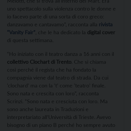
Melotti, che si trova all’interno del Mart. Era
uno spettacolo sulla violenza contro le donne e
io facevo parte di una sorta di coro greco:
danzavamo e cantavamo”, racconta alla
rivista
“Vanity Fair”
, che le ha dedicato la
digital cover
di questa settimana.
“Ho iniziato con il teatro danza a 16 anni con il
collettivo Clochart di Trento
. Che si chiama
così perché il regista che ha fondato la
compagnia viene dal teatro di strada. Da cui
‘clochard’ ma con la ‘t’ come ‘teatro’ finale.
Sono nata e crescita con loro”, racconta
Scrinzi. “Sono nata e cresciuta con loro. Ma
sono anche laureata in Traduzioni e
interpretariato all’Università di Trieste. Avevo
bisogno di un piano B perché ho sempre avuto