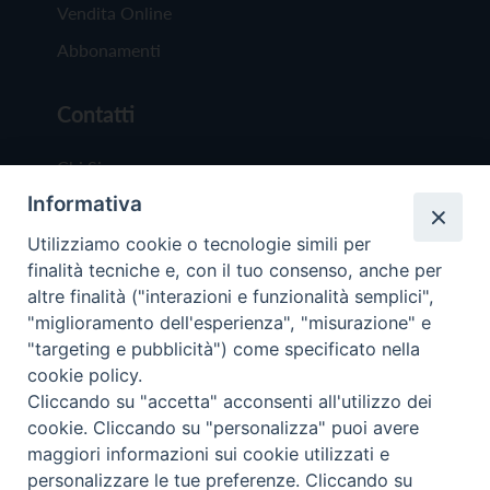
Vendita Online
Abbonamenti
Contatti
Chi Siamo
Informativa
Redazione
Scrivici
Utilizziamo cookie o tecnologie simili per
finalità tecniche e, con il tuo consenso, anche per
altre finalità ("interazioni e funzionalità semplici",
"miglioramento dell'esperienza", "misurazione" e
"targeting e pubblicità") come specificato nella
cookie policy.
Copyright © 2019 - Tutti i diritti riservati - Vit
Cliccando su "accetta" acconsenti all'utilizzo dei
Trentina Editrice
cookie. Cliccando su "personalizza" puoi avere
maggiori informazioni sui cookie utilizzati e
Privacy Policy
personalizzare le tue preferenze. Cliccando su