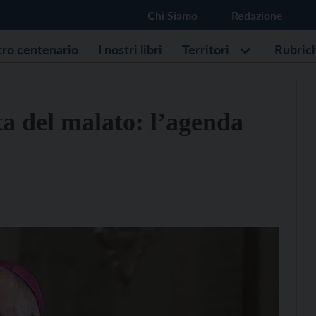
Chi Siamo
Redazione
stro centenario
I nostri libri
Territori
Rubric
ta del malato: l’agenda