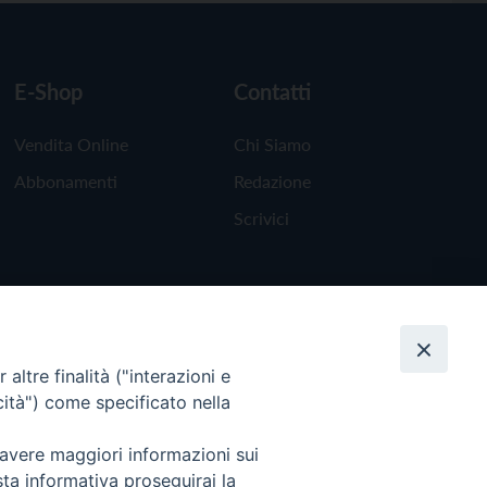
E-Shop
Contatti
Vendita Online
Chi Siamo
Abbonamenti
Redazione
Scrivici
altre finalità ("interazioni e
cità") come specificato nella
 avere maggiori informazioni sui
sta informativa proseguirai la