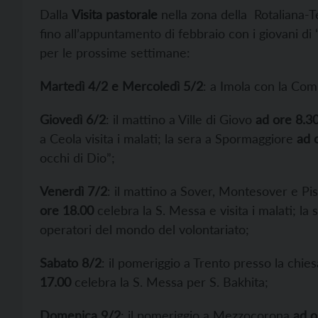
Dalla
Visita pastorale
nella zona della Rotaliana-T
fino all’appuntamento di febbraio con i giovani di 
per le prossime settimane:
Martedì 4/2 e Mercoledì 5/2
: a Imola con la Com
Giovedì 6/2
: il mattino a Ville di Giovo
ad ore 8.3
a Ceola visita i malati; la sera a Spormaggiore
ad o
occhi di Dio”;
Venerdì 7/2
: il mattino a Sover, Montesover e Pis
ore 18.00
celebra la S. Messa e visita i malati; l
operatori del mondo del volontariato;
Sabato 8/2
: il pomeriggio a Trento presso la chie
17.00
celebra la S. Messa per S. Bakhita;
Domenica 9/2
: il pomeriggio a Mezzocorona
ad o