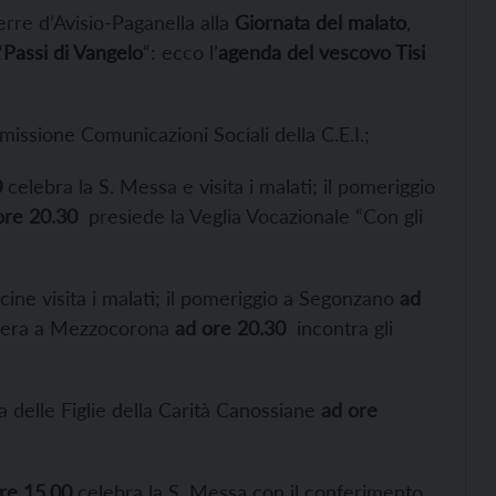
erre d’Avisio-Paganella alla
Giornata del malato
,
“
Passi di Vangelo
“: ecco l’
agenda del vescovo Tisi
missione Comunicazioni Sociali della C.E.I.;
0
celebra la S. Messa e visita i malati; il pomeriggio
re 20.30
presiede la Veglia Vocazionale “Con gli
cine visita i malati; il pomeriggio a Segonzano
ad
a sera a Mezzocorona
ad ore 20.30
incontra gli
sa delle Figlie della Carità Canossiane
ad ore
re 15.00
celebra la S. Messa con il conferimento