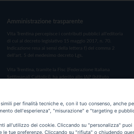
Amministrazione trasparente
Vita Trentina percepisce i contributi pubblici all'editoria
di cui al decreto legislativo 15 maggio 2017, n. 70.
Indicazione resa ai sensi della lettera f) del comma 2
dell'art. 5 del medesimo decreto Lgs.
Vita Trentina, tramite la Fisc (Federazione Italiana
Settimanali Cattolici), ha aderito allo IAP (Istituto
dell'Autodisciplina Pubblicitaria) accettando il Codice di
Autodisciplina della Comunicazione Commerciale
imili per finalità tecniche e, con il tuo consenso, anche per 
Privacy Policy
Cookie Policy
amento dell'esperienza", "misurazione" e "targeting e pubbli
i all'utilizzo dei cookie. Cliccando su "personalizza" puoi
 Trentina Editrice
re le tue preferenze. Cliccando su "rifiuta" o chiudendo que