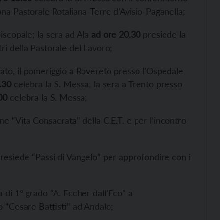
ona Pastorale Rotaliana-Terre d’Avisio-Paganella;
piscopale; la sera ad Ala
ad ore 20.30
presiede la
tri della Pastorale del Lavoro;
lato, il pomeriggio a Rovereto presso l’Ospedale
.30
celebra la S. Messa; la sera a Trento presso
00
celebra la S. Messa;
ne “Vita Consacrata” della C.E.T. e per l’incontro
esiede “Passi di Vangelo” per approfondire con i
ia di 1° grado “A. Eccher dall’Eco” a
 “Cesare Battisti” ad Andalo;