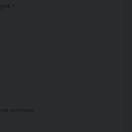
egnati
*
ta che commento.