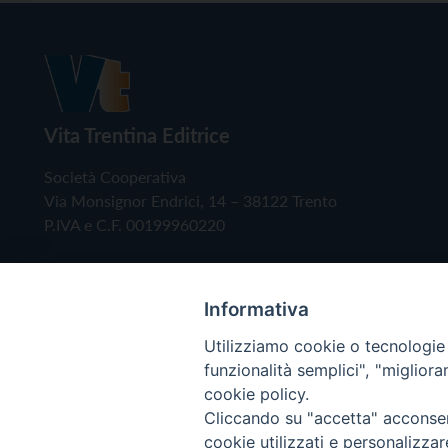
Vita Trentina Editrice
Società Cooperativa
Via Monsignor Endrici, 14 – 38122 Trento
P.IVA e C.F. 00199960220
Informativa
Utilizziamo cookie o tecnologie s
funzionalità semplici", "miglior
cookie policy.
Cliccando su "accetta" acconsent
Copyright © 2019 - Tutti i diritti riservati - Vita
cookie utilizzati e personalizza