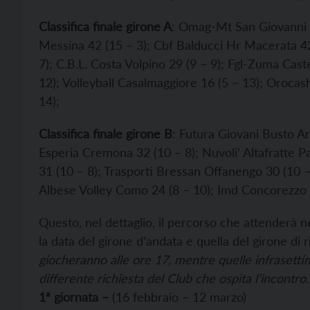
Classifica finale girone A
: Omag-Mt San Giovanni 
Messina 42 (15 – 3); Cbf Balducci Hr Macerata 42
7); C.B.L. Costa Volpino 29 (9 – 9); Fgl-Zuma Caste
12); Volleyball Casalmaggiore 16 (5 – 13); Oroca
14);
Classifica finale girone B
: Futura Giovani Busto Ar
Esperia Cremona 32 (10 – 8); Nuvoli’ Altafratte
31 (10 – 8); Trasporti Bressan Offanengo 30 (10 
Albese Volley Como 24 (8 – 10); Imd Concorezzo 10
Questo, nel dettaglio, il percorso che attenderà n
la data del girone d’andata e quella del girone di r
giocheranno alle ore 17, mentre quelle infrasettim
differente richiesta del Club che ospita l’incontro.
1ª giornata –
(16 febbraio – 12 marzo)