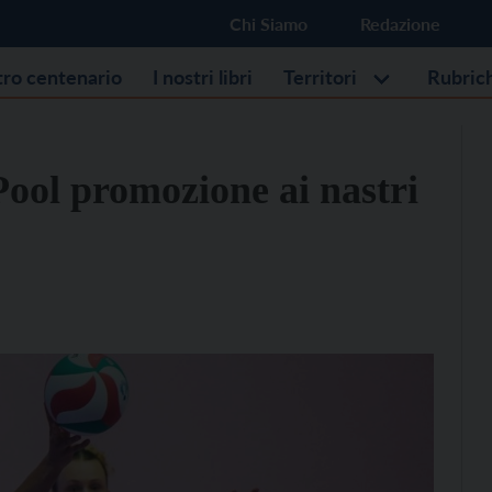
Chi Siamo
Redazione
stro centenario
I nostri libri
Territori
Rubric
Pool promozione ai nastri