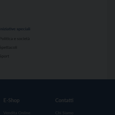
Iniziative speciali
Politica e società
Spettacoli
Sport
E-Shop
Contatti
Vendita Online
Chi Siamo