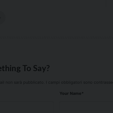
O
thing To Say?
mail non sarà pubblicato.
I campi obbligatori sono contrass
Your Name
*