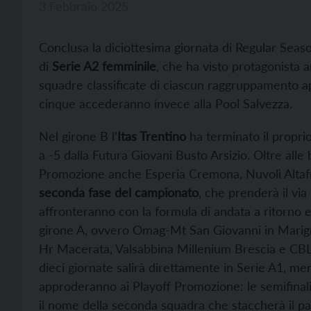
3 Febbraio 2025
Conclusa la diciottesima giornata di Regular Season,
di
Serie A2 femminile
, che ha visto protagonista a
squadre classificate di ciascun raggruppamento a
cinque accederanno invece alla Pool Salvezza.
Nel girone B l’
Itas Trentino
ha terminato il propr
a -5 dalla Futura Giovani Busto Arsizio. Oltre alle
Promozione anche Esperia Cremona, Nuvolì Alta
seconda fase del campionato
, che prenderà il v
affronteranno con la formula di andata a ritorno 
girone A, ovvero Omag-Mt San Giovanni in Marig
Hr Macerata, Valsabbina Millenium Brescia e CBL 
dieci giornate salirà direttamente in Serie A1, men
approderanno ai Playoff Promozione: le semifinali 
il nome della seconda squadra che staccherà il pa