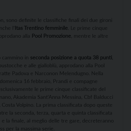
 sono definite le classifiche finali dei due gironi
nche l’
Itas Trentino femminile
. Le prime cinque
pprodano alla
Pool Promozione
, mentre le altre
io cammino in
seconda posizione a quota 38 punti
,
 bustocche e alle gialloblù, approdano alla Pool
fratte Padova e Narconon Melendugno. Nella
ia domenica 16 febbraio, Prandi e compagne
esclusivamente le prime cinque classificate del
nano, Akademia Sant’Anna Messina, Cbf Balducci
Costa Volpino. La prima classificata dopo queste
tre la seconda, terza, quarta e quinta classificata
e la finale, al meglio delle tre gare, decreteranno
ss per la massima serie.