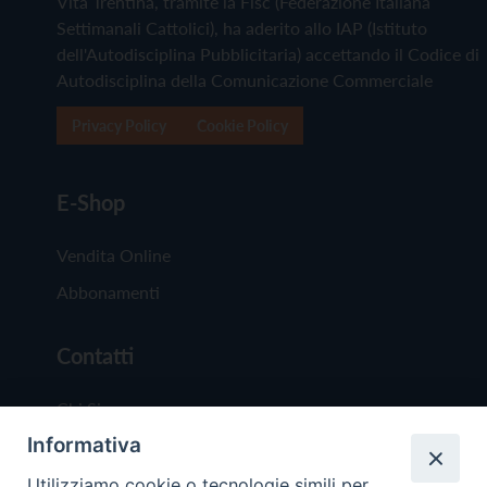
Vita Trentina, tramite la Fisc (Federazione Italiana
Settimanali Cattolici), ha aderito allo IAP (Istituto
dell'Autodisciplina Pubblicitaria) accettando il Codice di
Autodisciplina della Comunicazione Commerciale
Privacy Policy
Cookie Policy
E-Shop
Vendita Online
Abbonamenti
Contatti
Chi Siamo
Informativa
Redazione
Scrivici
Utilizziamo cookie o tecnologie simili per