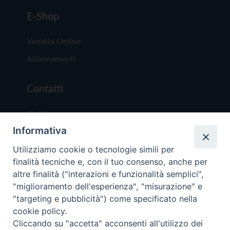
E-Shop
Vendita Online
Abbonamenti
Contatti
Chi Siamo
Informativa
Redazione
Scrivici
Utilizziamo cookie o tecnologie simili per
finalità tecniche e, con il tuo consenso, anche per
altre finalità ("interazioni e funzionalità semplici",
"miglioramento dell'esperienza", "misurazione" e
"targeting e pubblicità") come specificato nella
cookie policy.
Copyright © 2019 - Tutti i diritti riservati - Vit
Cliccando su "accetta" acconsenti all'utilizzo dei
Trentina Editrice