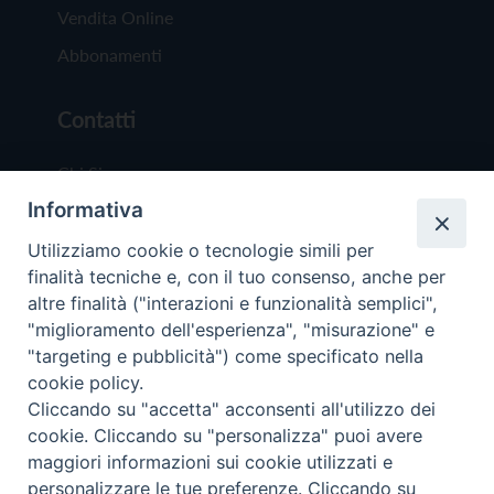
Vendita Online
Abbonamenti
Contatti
Chi Siamo
Informativa
Redazione
Scrivici
Utilizziamo cookie o tecnologie simili per
finalità tecniche e, con il tuo consenso, anche per
altre finalità ("interazioni e funzionalità semplici",
"miglioramento dell'esperienza", "misurazione" e
"targeting e pubblicità") come specificato nella
cookie policy.
Copyright © 2019 - Tutti i diritti riservati - Vit
Cliccando su "accetta" acconsenti all'utilizzo dei
Trentina Editrice
cookie. Cliccando su "personalizza" puoi avere
maggiori informazioni sui cookie utilizzati e
Privacy Policy
personalizzare le tue preferenze. Cliccando su