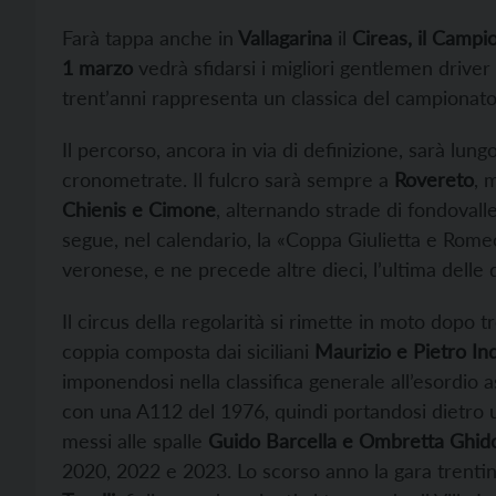
Farà tappa anche in
Vallagarina
il
Cireas, il Campi
1 marzo
vedrà sfidarsi i migliori gentlemen driver i
trent’anni rappresenta un classica del campionato
Il percorso, ancora in via di definizione, sarà lung
cronometrate. Il fulcro sarà sempre a
Rovereto
, 
Chienis e Cimone
, alternando strade di fondovalle
segue, nel calendario, la «Coppa Giulietta e Romeo
veronese, e ne precede altre dieci, l’ultima delle
Il circus della regolarità si rimette in moto dopo 
coppia composta dai siciliani
Maurizio e Pietro In
imponendosi nella classifica generale all’esordio a
con una A112 del 1976, quindi portandosi dietro u
messi alle spalle
Guido Barcella e Ombretta Ghido
2020, 2022 e 2023. Lo scorso anno la gara trentin