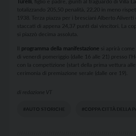
Turelli
, figlio e padre, giunti al traguardo di Villa 
totalizzando 205,50 penalità, 22,20 in meno rispett
1938. Terza piazza per i bresciani Alberto Aliver
staccati di appena 24,37 punti dai vincitori. La c
si piazzò decima assoluta.
Il
programma della manifestazione
si aprirà come 
di venerdì pomeriggio (dalle 16 alle 21) presso l’
con la competizione (start della prima vettura alle 
cerimonia di premiazione serale (dalle ore 19).
di
redazione VT
#AUTO STORICHE
#COPPA CITTÀ DELLA 