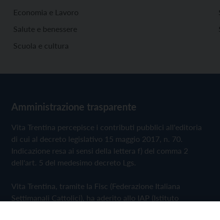
Economia e Lavoro
Salute e benessere
Scuola e cultura
Amministrazione trasparente
Vita Trentina percepisce i contributi pubblici all'editoria
di cui al decreto legislativo 15 maggio 2017, n. 70.
Indicazione resa ai sensi della lettera f) del comma 2
dell'art. 5 del medesimo decreto Lgs.
Vita Trentina, tramite la Fisc (Federazione Italiana
Settimanali Cattolici), ha aderito allo IAP (Istituto
dell'Autodisciplina Pubblicitaria) accettando il Codice di