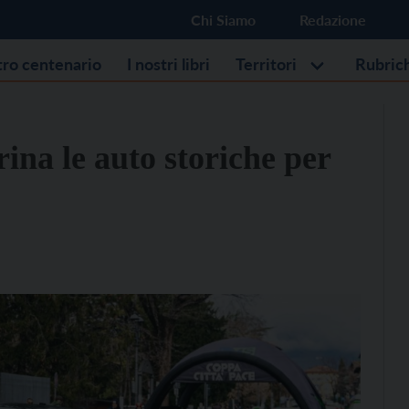
Chi Siamo
Redazione
stro centenario
I nostri libri
Territori
Rubric
rina le auto storiche per