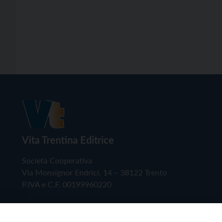
Vita Trentina Editrice
Società Cooperativa
Via Monsignor Endrici, 14 – 38122 Trento
P.IVA e C.F. 00199960220