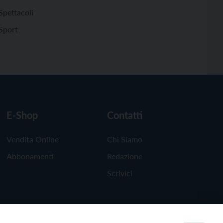
Spettacoli
Sport
E-Shop
Contatti
Vendita Online
Chi Siamo
Abbonamenti
Redazione
Scrivici