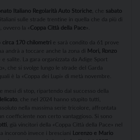
onato Italiano Regolarità Auto Storiche
, che
sabato
taliani sulle strade trentine in quella che da più di
, ovvero la «
Coppa Città della Pace
».
o
circa 170 chilometri
e sarà condito da 61 prove
ma andrà a toccare anche la zona di
Mori, Ronzo
 e salite. La gara organizzata da Adige Sport
», che si svolge lungo le strade del Garda
 quali è la «Coppa dei Lupi» di metà novembre.
tre mesi di stop, ripartendo dal successo della
delicato
, che nel 2024 hanno stupito tutti,
ssoluto nella massima serie tricolore, affrontata
n coefficiente non certo vantaggioso. Si sono
tti
, già vincitori della «Coppa Città della Pace» nel
a incoronò invece i bresciani
Lorenzo e Mario