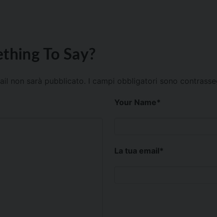
thing To Say?
mail non sarà pubblicato.
I campi obbligatori sono contrass
Your Name
*
La tua email
*