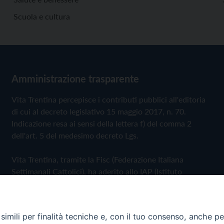
Scuola e cultura
Amministrazione trasparente
Vita Trentina percepisce i contributi pubblici all'editoria
di cui al decreto legislativo 15 maggio 2017, n. 70.
Indicazione resa ai sensi della lettera f) del comma 2
dell'art. 5 del medesimo decreto Lgs.
Vita Trentina, tramite la Fisc (Federazione Italiana
Settimanali Cattolici), ha aderito allo IAP (Istituto
dell'Autodisciplina Pubblicitaria) accettando il Codice di
Autodisciplina della Comunicazione Commerciale
imili per finalità tecniche e, con il tuo consenso, anche per 
Privacy Policy
Cookie Policy