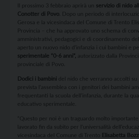
Il prossimo 3 febbraio aprirà un
servizio di nido al
Conotter di Povo
. Dopo un periodo di interlocuzi
Gerosa e la vicesindaca del Comune di Trento Elis
Provincia – che ha approvato uno schema di conven
amministrativi, pedagogici e di coordinamento de
aperto un nuovo nido d’infanzia i cui bambini e p
sperimentale “0-6 anni”,
autorizzato dalla Provincia
provinciale di Povo.
Dodici i bambini
del nido che verranno accolti su 1
prevista l’assemblea con i genitori dei bambini am
frequentanti la scuola dell’infanzia, durante la qua
educativo sperimentale.
“Questo per noi è un traguardo molto important
lavorato fin da subito per l’universalità dell’edu
vicesindaca del Comune di Trento
Elisabetta Bozza