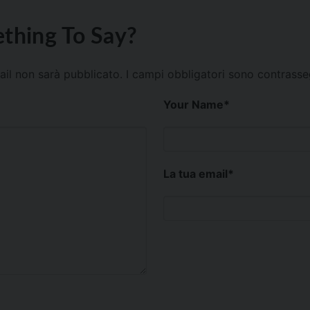
thing To Say?
mail non sarà pubblicato.
I campi obbligatori sono contrass
Your Name
*
La tua email
*