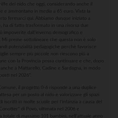
riffe del nido che oggi, considerando anche il
lie e ammontano in media a 65 euro. Vista la
erto fermarci qui. Abbiamo dunque iniziato a
 ha di fatto trasformato in una risorsa due
più impoverite dall’inverno demografico e
ido. Mi preme sottolineare che questa non è solo
andi potenzialità pedagogiche perché favorisce
miglie sempre più piccole non riescono più a
one con la Provincia possa continuare e che, dopo
 anche a Mattarello, Cadine e Sardagna, in modo
posti nel 2026”.
 Comune, il progetto 0-6 risponde a una duplice
attesa per un posto al nido e valorizzare gli spazi
di iscritti in molte scuole per l’infanzia a causa del
“Conotter” di Povo, ultimata nel 2006 e
 totale di massimo 101 bambini, nell’attuale anno