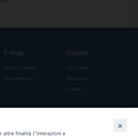
E-Shop
Contatti
Vendita Online
Chi Siamo
Abbonamenti
Redazione
Scrivici
altre finalità ("interazioni e