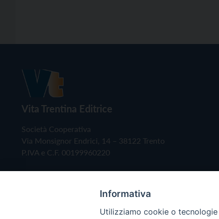
Vita Trentina Editrice
Società Cooperativa
Via Monsignor Endrici, 14 – 38122 Trento
P.IVA e C.F. 00199960220
Informativa
Utilizziamo cookie o tecnologie s