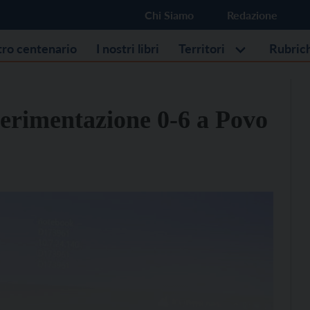
Chi Siamo
Redazione
stro centenario
I nostri libri
Territori
Rubric
sperimentazione 0-6 a Povo