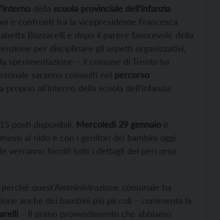
l’interno
della
scuola provinciale dell’infanzia
oni e confronti tra la vicepresidente Francesca
abetta Bozzarelli e dopo il parere favorevole della
zione per disciplinare gli aspetti organizzativi,
lla sperimentazione – il comune di Trento ha
ersonale saranno coinvolti nel
percorso
 proprio all’interno della scuola dell’infanzia
5 posti disponibili.
Mercoledì 29 gennaio
è
messi al nido e con i genitori dei bambini oggi
le verranno forniti tutti i dettagli del percorso
e perché quest’Amministrazione comunale ha
cazione anche dei bambini più piccoli – commenta la
relli
– Il primo provvedimento che abbiamo