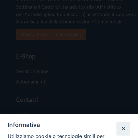
Settimanali Cattolici), ha aderito allo IAP (Istituto
dell'Autodisciplina Pubblicitaria) accettando il Codice di
Autodisciplina della Comunicazione Commerciale
Privacy Policy
Cookie Policy
E-Shop
Vendita Online
Abbonamenti
Contatti
Chi Siamo
Informativa
Redazione
Scrivici
Utilizziamo cookie o tecnologie simili per