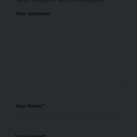
campi obbligatori sono contrassegnati
*
Your comment
Your Name
*
La tua email
*