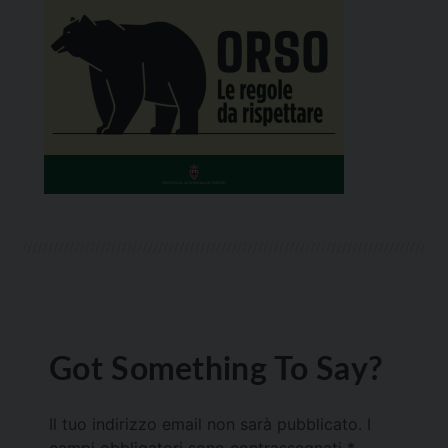
Got Something To Say?
Il tuo indirizzo email non sarà pubblicato.
I