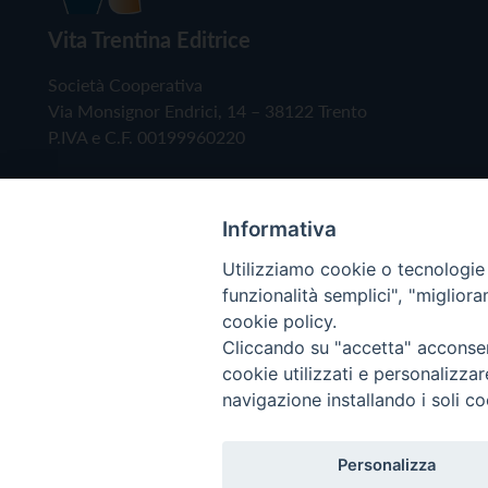
Vita Trentina Editrice
Società Cooperativa
Via Monsignor Endrici, 14 – 38122 Trento
P.IVA e C.F. 00199960220
Informativa
Utilizziamo cookie o tecnologie s
funzionalità semplici", "miglior
cookie policy.
Cliccando su "accetta" acconsent
Copyright © 2019 - Tutti i diritti riservati - Vita
cookie utilizzati e personalizza
navigazione installando i soli co
Privacy Policy
Personalizza