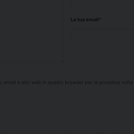
La tua email
*
e, email e sito web in questo browser per la prossima vol