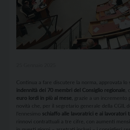
25 Gennaio 2025
Continua a fare discutere la norma, approvata lo
indennità dei
70 membri del Consiglio regionale
, 
euro lordi in più al mese
, grazie a un incremento 
novità che, per il segretario generale della CGIL d
l’ennesimo
schiaffo alle lavoratrici e ai lavoratori 
rinnovi contrattuali a tre cifre, con aumenti mens
in questi giorni – arretrati inclusi – i consiglieri reg