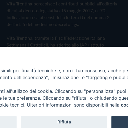
Vita Trentina percepisce i contributi pubblici all'editoria
di cui al decreto legislativo 15 maggio 2017, n. 70.
Indicazione resa ai sensi della lettera f) del comma 2
dell'art. 5 del medesimo decreto Lgs.
Vita Trentina, tramite la Fisc (Federazione Italiana
Settimanali Cattolici), ha aderito allo IAP (Istituto
dell'Autodisciplina Pubblicitaria) accettando il Codice di
Autodisciplina della Comunicazione Commerciale
imili per finalità tecniche e, con il tuo consenso, anche per 
Privacy Policy
Cookie Policy
amento dell'esperienza", "misurazione" e "targeting e pubbli
i all'utilizzo dei cookie. Cliccando su "personalizza" puoi
 Trentina Editrice
re le tue preferenze. Cliccando su "rifiuta" o chiudendo que
okie tecnici. Ulteriori informazioni sono disponibili nella
coo
Rifiuta