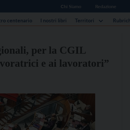
Chi Siamo
Redazione
stro centenario
I nostri libri
Territori
Rubric
gionali, per la CGIL
voratrici e ai lavoratori”