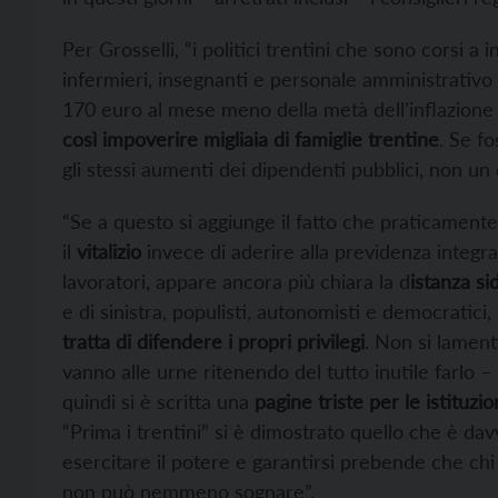
Per Grosselli, “i politici trentini che sono corsi a 
infermieri, insegnanti e personale amministrativ
170 euro al mese meno della metà dell’inflazione
così impoverire migliaia di famiglie trentine
. Se f
gli stessi aumenti dei dipendenti pubblici, non un 
“Se a questo si aggiunge il fatto che praticamente t
il
vitalizio
invece di aderire alla previdenza integrat
lavoratori, appare ancora più chiara la d
istanza sid
e di sinistra, populisti, autonomisti e democratici,
tratta di difendere i propri privilegi
. Non si lament
vanno alle urne ritenendo del tutto inutile farlo –
quindi si è scritta una
pagine triste per le istituzi
“Prima i trentini” si è dimostrato quello che è da
esercitare il potere e garantirsi prebende che chi
non può nemmeno sognare”.