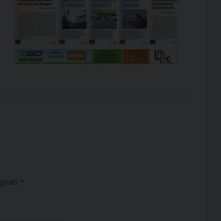
egnati
*