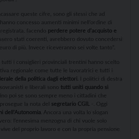
incassare queste cifre, sono gli stessi che ad
o hanno concesso aumenti minimi nell’ordine di
 registrata, facendo
perdere potere d’acquisto e
ossero stati coerenti, avrebbero dovuto concedersi
euro di più. Invece riceveranno sei volte tanto”.
utti i consiglieri provinciali trentini hanno scelto
iva regionale come tutte le lavoratrici e tutti i
erale della politica dagli elettori
. I politici di destra
 sovranisti e liberali sono
tutti uniti quando si
ino poi se sono sempre meno i cittadini che
 prosegue la nota del
segretario CGIL
-. Oggi
oni dell’Autonomia
. Ancora una volta lo slogan
vvero: l’ennesima menzogna di chi vuole solo
 vive del proprio lavoro e con la propria pensione