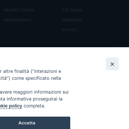
Vendita Online
Chi Siamo
Abbonamenti
Redazione
Scrivici
altre finalità ("interazioni e
cità") come specificato nella
 avere maggiori informazioni sui
sta informativa proseguirai la
kie policy
completa.
Torna all'inizio
Accetta