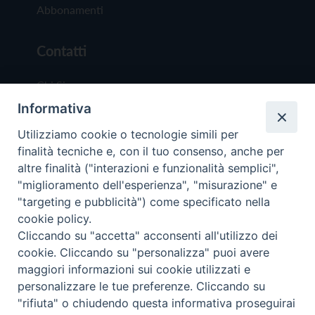
Abbonamenti
Contatti
Chi Siamo
Informativa
Redazione
Scrivici
Utilizziamo cookie o tecnologie simili per
finalità tecniche e, con il tuo consenso, anche per
altre finalità ("interazioni e funzionalità semplici",
"miglioramento dell'esperienza", "misurazione" e
"targeting e pubblicità") come specificato nella
cookie policy.
Copyright © 2019 - Tutti i diritti riservati - Vit
Cliccando su "accetta" acconsenti all'utilizzo dei
Trentina Editrice
cookie. Cliccando su "personalizza" puoi avere
maggiori informazioni sui cookie utilizzati e
Privacy Policy
personalizzare le tue preferenze. Cliccando su
Torna all'inizi
"rifiuta" o chiudendo questa informativa proseguirai