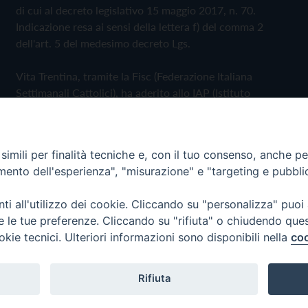
di cui al decreto legislativo 15 maggio 2017, n. 70.
Indicazione resa ai sensi della lettera f) del comma 2
dell'art. 5 del medesimo decreto Lgs.
Vita Trentina, tramite la Fisc (Federazione Italiana
Settimanali Cattolici), ha aderito allo IAP (Istituto
dell'Autodisciplina Pubblicitaria) accettando il Codice di
Autodisciplina della Comunicazione Commerciale
imili per finalità tecniche e, con il tuo consenso, anche per 
Privacy Policy
Cookie Policy
amento dell'esperienza", "misurazione" e "targeting e pubbli
i all'utilizzo dei cookie. Cliccando su "personalizza" puoi
 Trentina Editrice
re le tue preferenze. Cliccando su "rifiuta" o chiudendo que
okie tecnici. Ulteriori informazioni sono disponibili nella
coo
Rifiuta