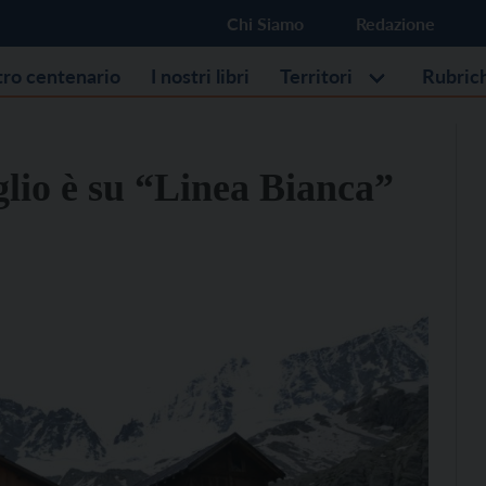
Chi Siamo
Redazione
stro centenario
I nostri libri
Territori
Rubric
lio è su “Linea Bianca”