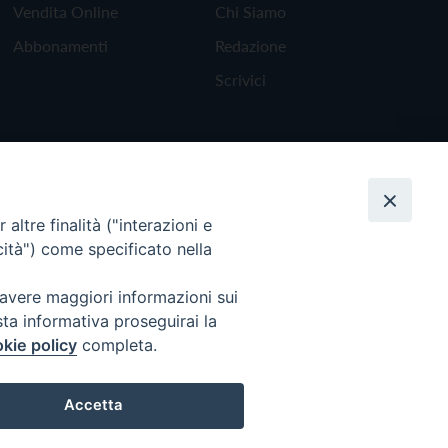
Vendita Online
Chi Siamo
Abbonamenti
Redazione
Scrivici
altre finalità ("interazioni e
cità") come specificato nella
 avere maggiori informazioni sui
sta informativa proseguirai la
kie policy
completa.
Torna all'inizio
Accetta