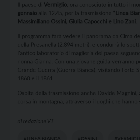
Il paese di
Vermiglio
, ora conosciuto in tutto il m
gennaio
alle 12.45, per la trasmissione
“Linea Bia
Massimiliano Ossini, Giulia Capocchi e Lino Zani
.
Il programma farà vedere il panorama da Cima del
della Presanella (2.894 metri), e condurrà lo spetta
l’antico laboratorio di maglieria del paese segu
nonna Gianna. Con una giovane guida verranno poi 
Grande Guerra (Guerra Bianca), visitando Forte Str
1860 e il 1861.
Ospite della trasmissione anche Davide Magnini, atl
corsa in montagna, attraverso i luoghi che hanno s
di
redazione VT
#LINEA BIANCA
#OSSINI
#VERMIGL