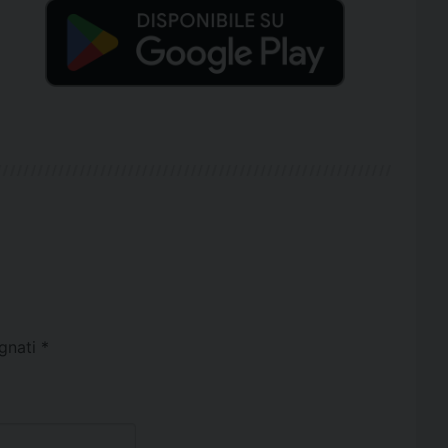
egnati
*