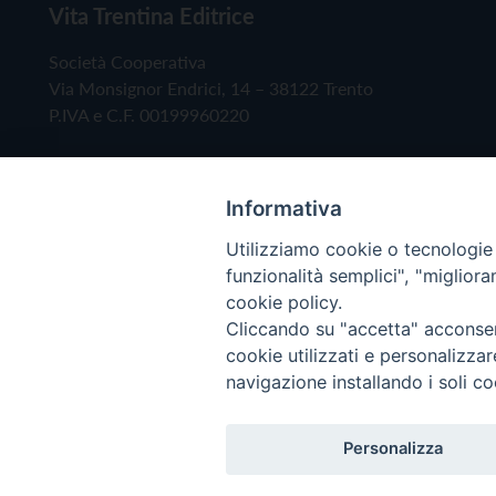
Vita Trentina Editrice
Società Cooperativa
Via Monsignor Endrici, 14 – 38122 Trento
P.IVA e C.F. 00199960220
Informativa
Utilizziamo cookie o tecnologie s
funzionalità semplici", "miglior
cookie policy.
Cliccando su "accetta" acconsent
Copyright © 2019 - Tutti i diritti riservati - Vita
cookie utilizzati e personalizza
navigazione installando i soli co
Privacy Policy
Personalizza