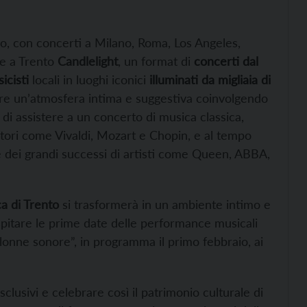
o, con concerti a Milano, Roma, Los Angeles,
he a Trento
Candlelight
, un format di
concerti dal
icisti
locali in luoghi iconici
illuminati da migliaia di
reare un’atmosfera intima e suggestiva coinvolgendo
i assistere a un concerto di musica classica,
itori come Vivaldi, Mozart e Chopin, e al tempo
 dei grandi successi di artisti come Queen, ABBA,
a di Trento
si trasformerà in un ambiente intimo e
spitare le prime date delle performance musicali
lonne sonore”, in programma il primo febbraio, ai
clusivi e celebrare così il patrimonio culturale di