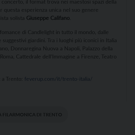
da concerto, il format trova nei maestosi spazi della
per questa esperienza unica nel suo genere
ista solista
Giuseppe Califano
.
omance di Candlelight in tutto il mondo, dalle
suggestivi giardini. Tra i luoghi più iconici in Italia
ano, Donnaregina Nuova a Napoli, Palazzo della
a Roma, Cattedrale dell’Immagine a Firenze, Teatro
t a Trento:
feverup.com/it/trento-italia/
À FILARMONICA DI TRENTO