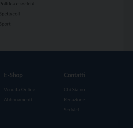
Politica e società
Spettacoli
Sport
E-Shop
Contatti
Vendita Online
Chi Siamo
Abbonamenti
Redazione
Scrivici