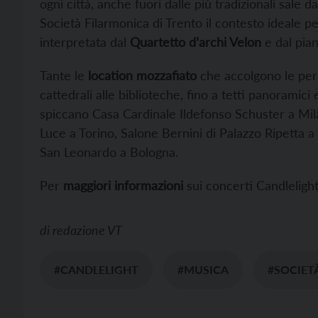
ogni città, anche fuori dalle più tradizionali sale 
Società Filarmonica di Trento il contesto ideale 
interpretata dal
Quartetto d’archi Velon
e dal pian
Tante le
location mozzafiato
che accolgono le perf
cattedrali alle biblioteche, fino a tetti panoramici e 
spiccano Casa Cardinale Ildefonso Schuster a Mil
Luce a Torino, Salone Bernini di Palazzo Ripetta 
San Leonardo a Bologna.
Per
maggiori informazioni
sui concerti Candleligh
di
redazione VT
#CANDLELIGHT
#MUSICA
#SOCIET