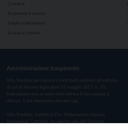
Cronaca
Economia e Lavoro
Salute e benessere
Scuola e cultura
Amministrazione trasparente
Vita Trentina percepisce i contributi pubblici all'editoria
di cui al decreto legislativo 15 maggio 2017, n. 70.
Indicazione resa ai sensi della lettera f) del comma 2
dell'art. 5 del medesimo decreto Lgs.
Vita Trentina, tramite la Fisc (Federazione Italiana
Settimanali Cattolici), ha aderito allo IAP (Istituto
dell'Autodisciplina Pubblicitaria) accettando il Codice di