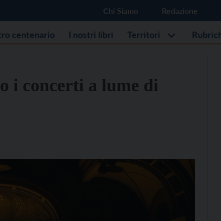
Chi Siamo
Redazione
stro centenario
I nostri libri
Territori
Rubric
o i concerti a lume di