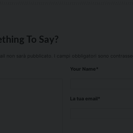
thing To Say?
mail non sarà pubblicato.
I campi obbligatori sono contrass
Your Name
*
La tua email
*