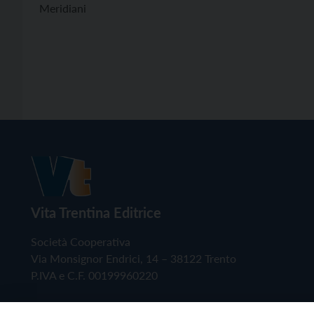
Meridiani
Vita Trentina Editrice
Società Cooperativa
Via Monsignor Endrici, 14 – 38122 Trento
P.IVA e C.F. 00199960220