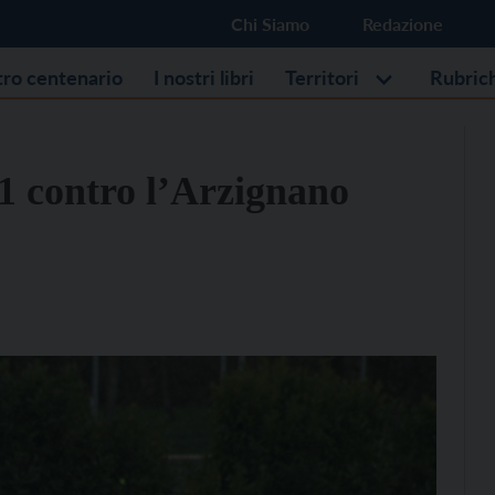
Chi Siamo
Redazione
stro centenario
I nostri libri
Territori
Rubric
-1 contro l’Arzignano