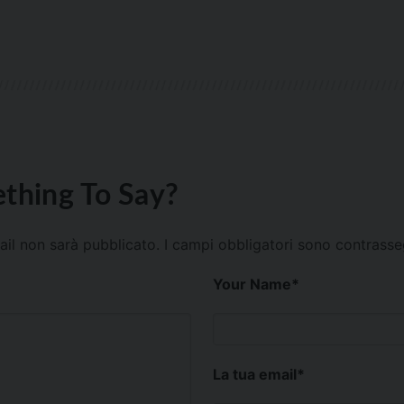
thing To Say?
mail non sarà pubblicato.
I campi obbligatori sono contrass
Your Name
*
La tua email
*