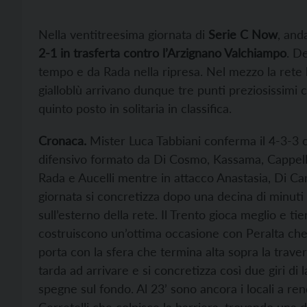
Nella ventitreesima giornata di
Serie C Now
, and
2-1 in trasferta contro l’Arzignano Valchiampo
. D
tempo e da Rada nella ripresa. Nel mezzo la rete 
gialloblù arrivano dunque tre punti preziosissimi c
quinto posto in solitaria in classifica.
Cronaca.
Mister Luca Tabbiani conferma il 4-3-3 co
difensivo formato da Di Cosmo, Kassama, Cappelle
Rada e Aucelli mentre in attacco Anastasia, Di Ca
giornata si concretizza dopo una decina di minuti
sull’esterno della rete. Il Trento gioca meglio e tiene
costruiscono un’ottima occasione con Peralta che, 
porta con la sfera che termina alta sopra la trave
tarda ad arrivare e si concretizza così due giri di la
spegne sul fondo. Al 23’ sono ancora i locali a ren
Cerretelli che colpisce la barriera, trovando una