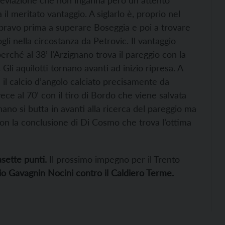
 il meritato vantaggio. A siglarlo è, proprio nel
bravo prima a superare Boseggia e poi a trovare
ogli nella circostanza da Petrovic. Il vantaggio
perché al 38’ l’Arzignano trova il pareggio con la
 Gli aquilotti tornano avanti ad inizio ripresa. A
 il calcio d’angolo calciato precisamente da
ece al 70’ con il tiro di Bordo che viene salvata
nano si butta in avanti alla ricerca del pareggio ma
con la conclusione di Di Cosmo che trova l’ottima
asette punti.
Il prossimo impegno per il Trento
io Gavagnin Nocini contro il Caldiero Terme.