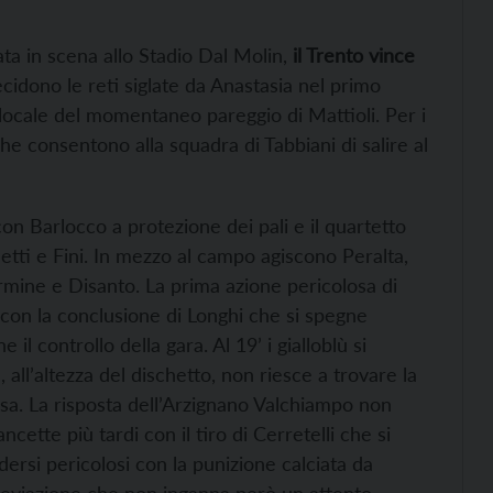
ata in scena allo Stadio Dal Molin,
il Trento vince
ecidono le reti siglate da Anastasia nel primo
locale del momentaneo pareggio di Mattioli. Per i
he consentono alla squadra di Tabbiani di salire al
n Barlocco a protezione dei pali e il quartetto
tti e Fini. In mezzo al campo agiscono Peralta,
rmine e Disanto. La prima azione pericolosa di
 con la conclusione di Longhi che si spegne
 il controllo della gara. Al 19’ i gialloblù si
all’altezza del dischetto, non riesce a trovare la
rsa. La risposta dell’Arzignano Valchiampo non
ncette più tardi con il tiro di Cerretelli che si
dersi pericolosi con la punizione calciata da
 deviazione che non inganna però un attento