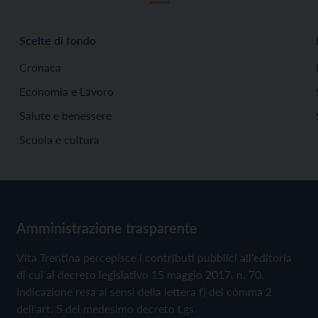
Scelte di fondo
Cronaca
Economia e Lavoro
Salute e benessere
Scuola e cultura
Amministrazione trasparente
Vita Trentina percepisce i contributi pubblici all'editoria
di cui al decreto legislativo 15 maggio 2017, n. 70.
Indicazione resa ai sensi della lettera f) del comma 2
dell'art. 5 del medesimo decreto Lgs.