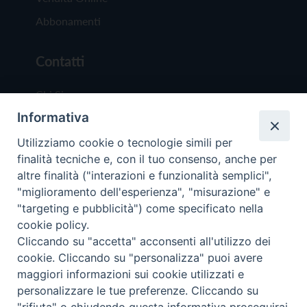
Abbonamenti
Contatti
Chi Siamo
Informativa
Redazione
Scrivici
Utilizziamo cookie o tecnologie simili per
finalità tecniche e, con il tuo consenso, anche per
altre finalità ("interazioni e funzionalità semplici",
"miglioramento dell'esperienza", "misurazione" e
"targeting e pubblicità") come specificato nella
cookie policy.
Copyright © 2019 - Tutti i diritti riservati - Vit
Cliccando su "accetta" acconsenti all'utilizzo dei
Trentina Editrice
cookie. Cliccando su "personalizza" puoi avere
maggiori informazioni sui cookie utilizzati e
Privacy Policy
personalizzare le tue preferenze. Cliccando su
Torna all'inizi