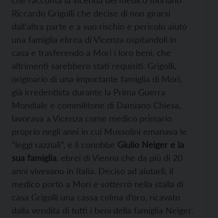
che racconta la vicenda del medico moriano
Riccardo Grigolli che decise di non girarsi
dall’altra parte e a suo rischio e pericolo aiutò
una famiglia ebrea di Vicenza ospitandoli in
casa e trasferendo a Mori i loro beni, che
altrimenti sarebbero stati requisiti. Grigolli,
originario di una importante famiglia di Mori,
già irredentista durante la Prima Guerra
Mondiale e commilitone di Damiano Chiesa,
lavorava a Vicenza come medico primario
proprio negli anni in cui Mussolini emanava le
“leggi razziali”, e lì conobbe
Giulio Neiger e la
sua famiglia
, ebrei di Vienna che da più di 20
anni vivevano in Italia. Deciso ad aiutarli, il
medico portò a Mori e sotterrò nella stalla di
casa Grigolli una cassa colma d’oro, ricavato
dalla vendita di tutti i beni della famiglia Neiger.