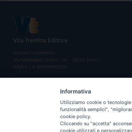
Vita Trentina Editrice
Società Cooperativa
Via Monsignor Endrici, 14 – 38122 Trento
P.IVA e C.F. 00199960220
Informativa
Utilizziamo cookie o tecnologie s
funzionalità semplici", "miglior
cookie policy.
Cliccando su "accetta" acconsent
Copyright © 2019 - Tutti i diritti riservati - Vita
cookie utilizzati e personalizza