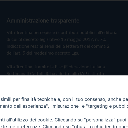
Amministrazione trasparente
Vita Trentina percepisce i contributi pubblici all'editoria
di cui al decreto legislativo 15 maggio 2017, n. 70.
Indicazione resa ai sensi della lettera f) del comma 2
dell'art. 5 del medesimo decreto Lgs.
Vita Trentina, tramite la Fisc (Federazione Italiana
Settimanali Cattolici), ha aderito allo IAP (Istituto
dell'Autodisciplina Pubblicitaria) accettando il Codice di
Autodisciplina della Comunicazione Commerciale
imili per finalità tecniche e, con il tuo consenso, anche per 
Privacy Policy
Cookie Policy
amento dell'esperienza", "misurazione" e "targeting e pubbli
i all'utilizzo dei cookie. Cliccando su "personalizza" puoi
 Trentina Editrice
re le tue preferenze. Cliccando su "rifiuta" o chiudendo que