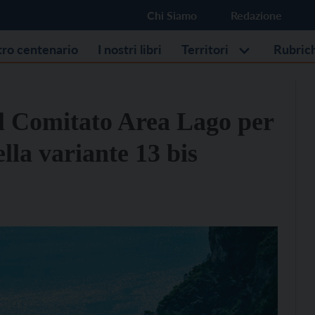
Chi Siamo
Redazione
stro centenario
I nostri libri
Territori
Rubric
l Comitato Area Lago per
lla variante 13 bis