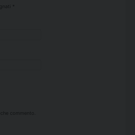
egnati
*
ta che commento.