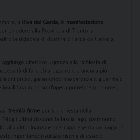
vembre, a
Riva del Garda
, la
manifestazione
er chiedere alla Provincia di Trento la
ire la richiesta di destinare l’area ex Cattoi a
a aggiunge ulteriore urgenza alla richiesta di
necessità di fare chiarezza rende ancora più
cisioni prese, garantendo trasparenza e giustizia e
nte invalidata in corso d’opera potrebbe produrre”,
asi
tremila firme
per la richiesta della
 “Negli ultimi decenni la fascia lago, patrimonio
uita alla cittadinanza e oggi rappresenta un luogo di
esto importante risultato rischia di essere