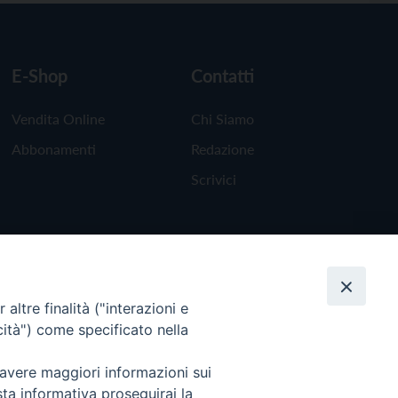
E-Shop
Contatti
Vendita Online
Chi Siamo
Abbonamenti
Redazione
Scrivici
altre finalità ("interazioni e
cità") come specificato nella
 avere maggiori informazioni sui
sta informativa proseguirai la