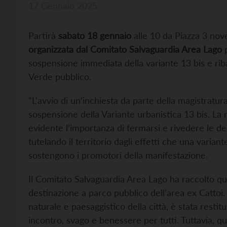
17 Gennaio 2025
Partirà
sabato 18 gennaio
alle 10 da Piazza 3 no
organizzata dal Comitato Salvaguardia Area Lago
p
sospensione immediata della variante 13 bis e ribad
Verde pubblico.
“L’avvio di un’inchiesta da parte della magistratur
sospensione della Variante urbanistica 13 bis. La 
evidente l’importanza di fermarsi e rivedere le de
tutelando il territorio dagli effetti che una varia
sostengono i promotori della manifestazione.
Il Comitato Salvaguardia Area Lago ha raccolto qu
destinazione a parco pubblico dell’area ex Cattoi.
naturale e paesaggistico della città, è stata restit
incontro, svago e benessere per tutti. Tuttavia, qu