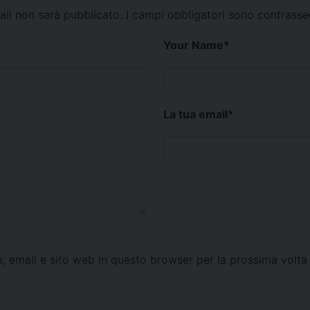
mail non sarà pubblicato.
I campi obbligatori sono contrass
Your Name
*
La tua email
*
e, email e sito web in questo browser per la prossima vol