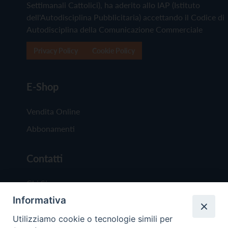
Settimanali Cattolici), ha aderito allo IAP (Istituto
dell'Autodisciplina Pubblicitaria) accettando il Codice di
Autodisciplina della Comunicazione Commerciale
Privacy Policy
Cookie Policy
E-Shop
Vendita Online
Abbonamenti
Contatti
Chi Siamo
Informativa
Redazione
Scrivici
Utilizziamo cookie o tecnologie simili per