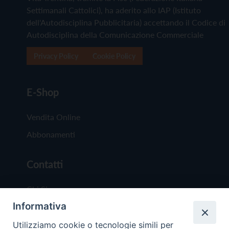
Settimanali Cattolici), ha aderito allo IAP (Istituto
dell'Autodisciplina Pubblicitaria) accettando il Codice di
Autodisciplina della Comunicazione Commerciale
Privacy Policy
Cookie Policy
E-Shop
Vendita Online
Abbonamenti
Contatti
Chi Siamo
Informativa
Redazione
Scrivici
Utilizziamo cookie o tecnologie simili per