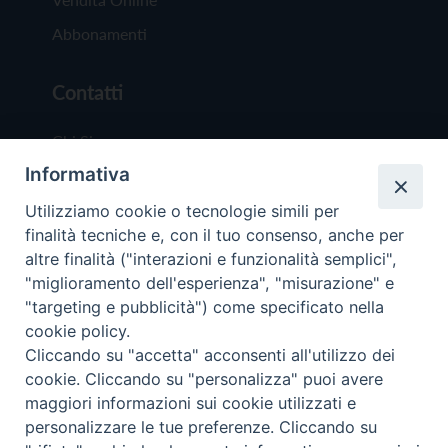
Abbonamenti
Contatti
Chi Siamo
Informativa
Redazione
Scrivici
Utilizziamo cookie o tecnologie simili per
finalità tecniche e, con il tuo consenso, anche per
altre finalità ("interazioni e funzionalità semplici",
"miglioramento dell'esperienza", "misurazione" e
"targeting e pubblicità") come specificato nella
cookie policy.
Copyright © 2019 - Tutti i diritti riservati - Vit
Cliccando su "accetta" acconsenti all'utilizzo dei
Trentina Editrice
cookie. Cliccando su "personalizza" puoi avere
maggiori informazioni sui cookie utilizzati e
Privacy Policy
personalizzare le tue preferenze. Cliccando su
Torna all'inizi