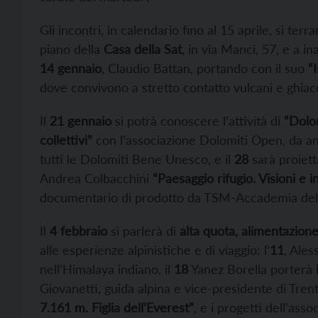
Gli incontri, in calendario fino al 15 aprile, si ter
piano della
Casa della Sat
, in via Manci, 57, e a i
14 gennaio
, Claudio Battan, portando con il suo
“
dove convivono a stretto contatto vulcani e ghiacci
Il
21 gennaio
si potrà conoscere l’attività di
“Dolom
collettivi”
con l’associazione Dolomiti Open, da ann
tutti le Dolomiti Bene Unesco, e il
28
sarà proiett
Andrea Colbacchini
“Paesaggio rifugio. Visioni e i
documentario di prodotto da TSM-Accademia del
Il
4 febbraio
si parlerà di
alta quota, alimentazione
alle esperienze alpinistiche e di viaggio: l’
11
, Ale
nell’Himalaya indiano, il
18
Yanez Borella porterà
i
Giovanetti, guida alpina e vice-presidente di Tren
7.161 m. Figlia dell’Everest”
, e i progetti dell’asso