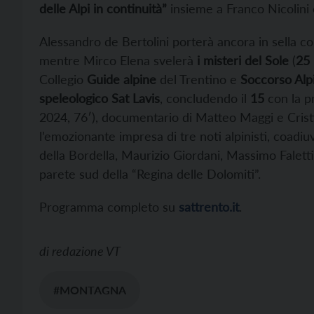
delle Alpi in continuità”
insieme a Franco Nicolini 
Alessandro de Bertolini porterà ancora in sella c
mentre Mirco Elena svelerà
i misteri del Sole
(
25
Collegio
Guide alpine
del Trentino e
Soccorso Alp
speleologico Sat Lavis
, concludendo il
15
con la p
2024, 76′), documentario di Matteo Maggi e Cris
l’emozionante impresa di tre noti alpinisti, coadi
della Bordella, Maurizio Giordani, Massimo Faletti e
parete sud della “Regina delle Dolomiti”.
Programma completo su
sattrento.it
.
di
redazione VT
#MONTAGNA