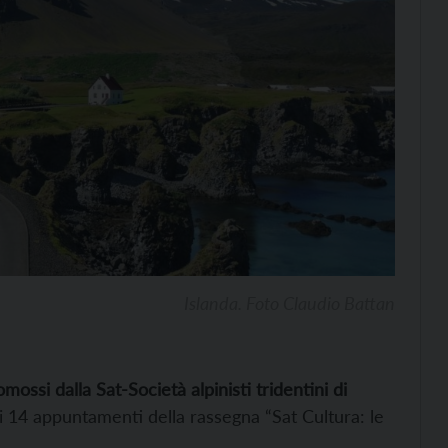
Islanda. Foto Claudio Battan
omossi dalla Sat-Società alpinisti tridentini di
i 14 appuntamenti della rassegna “Sat Cultura: le