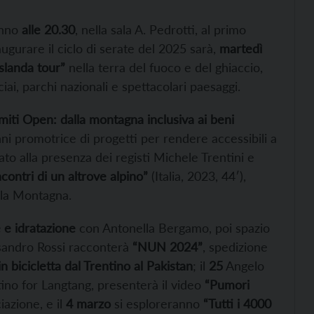
ranno
alle 20.30
, nella sala A. Pedrotti, al primo
naugurare il ciclo di serate del 2025 sarà,
martedì
Islanda tour”
nella terra del fuoco e del ghiaccio,
ai, parchi nazionali e spettacolari paesaggi.
iti Open: dalla montagna inclusiva ai beni
i promotrice di progetti per rendere accessibili a
ato alla presenza dei registi Michele Trentini e
ncontri di un altrove alpino”
(Italia, 2023, 44′),
la Montagna.
 e idratazione
con Antonella Bergamo, poi spazio
ssandro Rossi racconterà
“NUN 2024”
, spedizione
n bicicletta dal Trentino al Pakistan
; il
25
Angelo
tino for Langtang, presenterà il video
“Pumori
ciazione, e il
4 marzo
si esploreranno
“Tutti i 4000