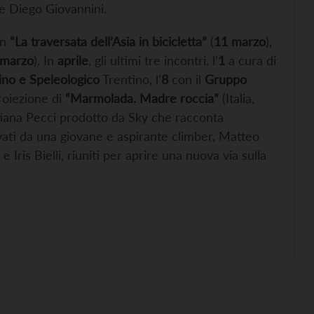
e Diego Giovannini.
on
“La traversata dell’Asia in bicicletta”
(
11 marzo
),
 marzo
). In
aprile
, gli ultimi tre incontri, l’
1
a cura di
ino e Speleologico
Trentino, l’
8
con il
Gruppo
roiezione di
“Marmolada. Madre roccia”
(Italia,
tiana Pecci prodotto da Sky che racconta
uvati da una giovane e aspirante climber, Matteo
 Iris Bielli, riuniti per aprire una nuova via sulla