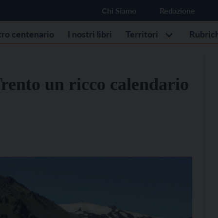
Chi Siamo
Redazione
stro centenario
I nostri libri
Territori
Rubric
rento un ricco calendario