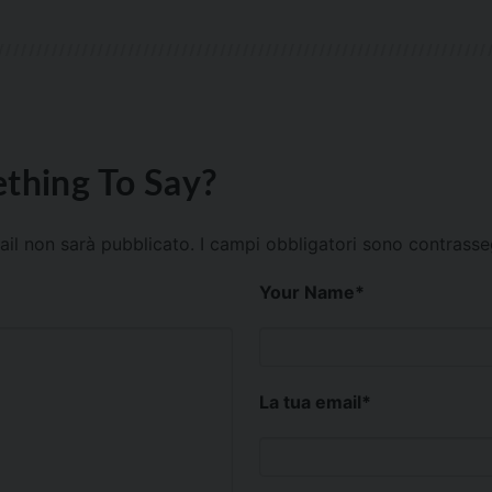
thing To Say?
mail non sarà pubblicato.
I campi obbligatori sono contrass
Your Name
*
La tua email
*